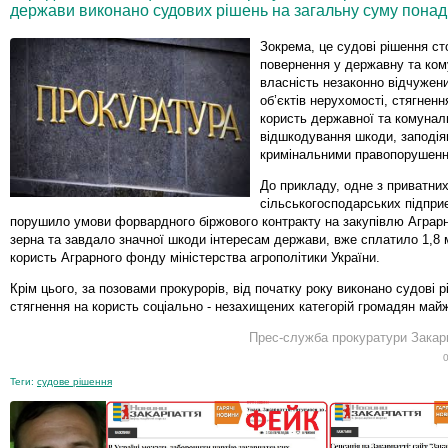
держави виконано судових рішень на загальну суму понад 
Зокрема, це судові рішення с
повернення у державну та ко
власність незаконно відчужен
об’єктів нерухомості, стягненн
користь державної та комуналь
відшкодування шкоди, заподія
кримінальними правопорушен
До прикладу, одне з приватни
сільськогосподарських підприє
порушило умови форвардного біржового контракту на закупівлю Агра
зерна та завдало значної шкоди інтересам держави, вже сплатило 1,8 
користь Аграрного фонду міністерства агрополітики України.
Крім цього, за позовами прокурорів, від початку року виконано судові 
стягнення на користь соціально - незахищених категорій громадян майж
Прес-служба прокуратури Закарп
Теги:
судове рішення