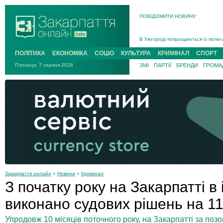
ПОВІДОМИТИ НОВИНУ
Інструктора районного ТЦК на Зак
В Ужгороді попрощаються із полег
В Ужгороді 5 серпня попрощаються
ПОЛІТИКА
ЕКОНОМІКА
СОЦІО
КУЛЬТУРА
КРИМІНАЛ
СПОРТ
Підтвердили загибель захисника і
П'ятниця, 7 серпня 2026
ЗМІ
ПАРТІЇ
БРЕНДИ
ГРОМАД
На війні з рф поліг військовий з 
На Хустщині внаслідок ДТП за уча
Інструктора районного ТЦК на Зак
Закарпаття онлайн
»
Новини
»
Кримінал
З початку року на Закарпатті в
виконано судових рішень на 11
Упродовж 10 місяців поточного року, на Закарпатті за поз