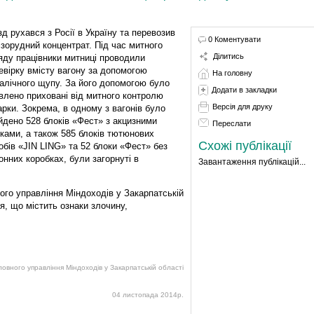
зд рухався з Росії в Україну та перевозив
0 Коментувати
ізорудний концентрат. Під час митного
Ділитись
яду працівники митниці проводили
евірку вмісту вагону за допомогою
На головну
алічного щупу. За його допомогою було
Додати в закладки
влено приховані від митного контролю
Версія для друку
арки. Зокрема, в одному з вагонів було
йдено 528 блоків «Фест» з акцизними
Переслати
ками, а також 585 блоків тютюнових
Схожі публікації
обів «JIN LING» та 52 блоки «Фест» без
онних коробках, були загорнуті в
Завантаження публікацій...
ого управління Міндоходів у Закарпатській
я, що містить ознаки злочину,
ловного управління Міндоходів у Закарпатській області
04 листопада 2014р.