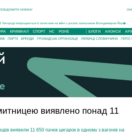
ПОВІДОМИТИ НОВИНУ
ОН
Інструктора районного ТЦК на Закарпатті судитимуть за обвинуваченням у катув...
В Ужгороді попрощаються із полеглим на війні з росією захисником Володимиром Йор�...
В Ужгороді 5 серпня попрощаються із захисником Богданом Югасом, який два роки �...
УРА
КРИМІНАЛ
СПОРТ
НС
РІЗНЕ
БЛОГИ
АНОНСИ
АРХ
Підтвердили загибель захисника із Нанкова на Хустщині Юліана Гербея (ФОТО)[/gree...
ЗМІ
ПАРТІЇ
БРЕНДИ
ГРОМАДСЬКІ ОРГАНІЗАЦІЇ
УКРАЇНЦІ СЛОВАЧЧИНИ
ГЕРОЇ
На війні з рф поліг військовий з Виноградова Ігнат Роздяловський (ФОТО)...
На Хустщині внаслідок ДТП за участі трьох авто постраждали 13 людей (ФОТО)...
Інструктора районного ТЦК на Закарпатті судитимуть за обвинувачен...
 митницею виявлено понад 11
дів виявили 11 650 пачок цигарок в одному з вагонів на