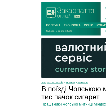
ПОЛІТИКА
ЕКОНОМІКА
СОЦІО
КУЛЬТ
Субота, 8 серпня 2026
Закарпаття онлайн
»
Новини
»
Кримінал
В поїзді Чопською
тис пачок сигарет
Працівники Чопської митниці Міндохо