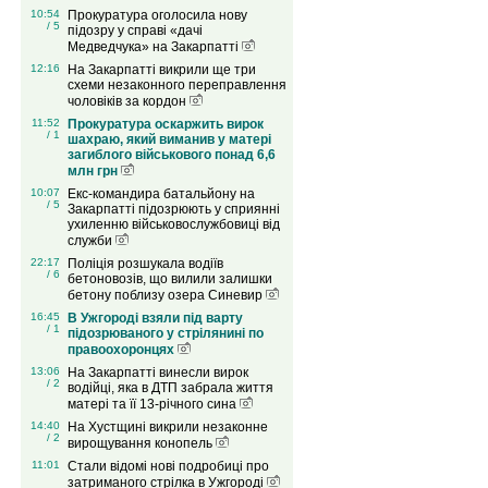
10:54
Прокуратура оголосила нову
/ 5
підозру у справі «дачі
Медведчука» на Закарпатті
12:16
На Закарпатті викрили ще три
схеми незаконного переправлення
чоловіків за кордон
11:52
Прокуратура оскаржить вирок
/ 1
шахраю, який виманив у матері
загиблого військового понад 6,6
млн грн
10:07
Екс-командира батальйону на
/ 5
Закарпатті підозрюють у сприянні
ухиленню військовослужбовиці від
служби
22:17
Поліція розшукала водіїв
/ 6
бетоновозів, що вилили залишки
бетону поблизу озера Синевир
16:45
В Ужгороді взяли під варту
/ 1
підозрюваного у стрілянині по
правоохоронцях
13:06
На Закарпатті винесли вирок
/ 2
водійці, яка в ДТП забрала життя
матері та її 13-річного сина
14:40
На Хустщині викрили незаконне
/ 2
вирощування конопель
11:01
Стали відомі нові подробиці про
затриманого стрілка в Ужгороді