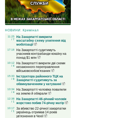
НОВИНИ: Кримінал
11:25
На Закарпатті викрили
/ 7
масштабну схему ухилення від
мобілізації
17:16
На Закарпатті судитимуть
учасників контрабанди кокаїну на
понад $1 млн
10:12
На Закарпатті викрили дві схеми
/ 4
незаконного переправлення
військовозобов’язаних
15:33
Інструктора районного ТЦК на
/ 8
Закарпатті судитимуть за
обвинуваченням у катуванні
13:34
На Закарпатті чоловіка повалили
/ 4
на землю й обікрали
12:38
На Закарпатті 46-річний чоловік
/ 1
жорстоко побив 74-річну матір
10:17
За вбивство 22-річної закарпатки
/ 1
українець отримав 14 років
ув’язнення в Чехії