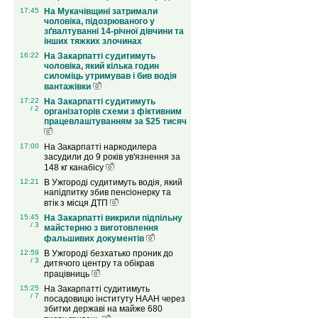
17:45
На Мукачівщині затримали
чоловіка, підозрюваного у
зґвалтуванні 14-річної дівчини та
інших тяжких злочинах
16:22
На Закарпатті судитимуть
чоловіка, який кілька годин
силоміць утримував і бив водія
вантажівки
17:22
На Закарпатті судитимуть
/ 2
організаторів схеми з фіктивним
працевлаштуванням за $25 тисяч
17:00
На Закарпатті наркодилера
засудили до 9 років ув'язнення за
148 кг канабісу
12:21
В Ужгороді судитимуть водія, який
напідпитку збив пенсіонерку та
втік з місця ДТП
15:45
На Закарпатті викрили підпільну
/ 3
майстерню з виготовлення
фальшивих документів
12:59
В Ужгороді безхатько проник до
/ 3
дитячого центру та обікрав
працівниць
15:25
На Закарпатті судитимуть
/ 7
посадовицю інституту НААН через
збитки державі на майже 680