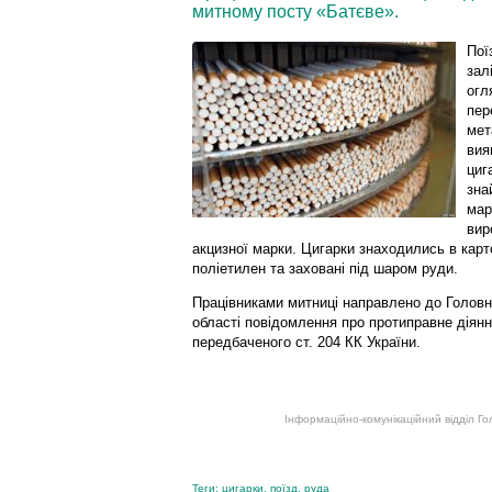
митному посту «Батєве».
Пої
зал
огл
пер
мет
вия
циг
зна
мар
вир
акцизної марки. Цигарки знаходились в карт
поліетилен та заховані під шаром руди.
Працівниками митниці направлено до Головн
області повідомлення про протиправне діянн
передбаченого ст. 204 КК України.
Інформаційно-комунікаційний відділ Го
Теги:
цигарки
,
поїзд
,
руда