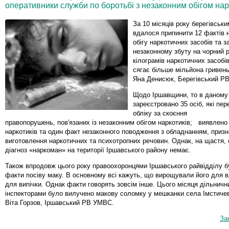
оперативники служби по боротьбі з незаконним обігом нар
За 10 місяців року берегівськ
вдалося припинити 12 фактів 
обігу наркотичних засобів та з
незаконному збуту на чорний 
кілограмів наркотичних засобів
сягає більше мільйона гривен
Яна Денисюк, Берегівський Р
Щодо Іршавщини, то в даному 
зареєстровано 35 осіб, які пе
обліку за скоєння
правопорушень, пов′язаних із незаконним обігом наркотиків; виявлено
наркотиків та один факт незаконного поводження з обладнанням, приз
виготовлення наркотичних та психотропних речовин. Однак, на щастя, о
діагноз «наркоман» на території Іршавського району немає.
Також впродовж цього року правоохоронцями Іршавського райвідділу б
факти посіву маку. В основному всі кажуть, що вирощували його для в
для випічки. Однак факти говорять зовсім інше. Цього місяця дільнич
інспекторами було вилучено макову соломку у мешканки села Імстиче
Віта Горзов, Іршавський РВ УМВС.
За