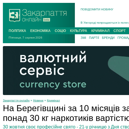
ПОВІДОМИТИ НОВИНУ
Інструктора районного ТЦК на Зак
В Ужгороді попрощаються із полег
В Ужгороді 5 серпня попрощаються
ПОЛІТИКА
ЕКОНОМІКА
СОЦІО
КУЛЬТУРА
КРИМІНАЛ
СПОРТ
Підтвердили загибель захисника і
П'ятниця, 7 серпня 2026
ЗМІ
ПАРТІЇ
БРЕНДИ
ГРОМАД
На війні з рф поліг військовий з 
На Хустщині внаслідок ДТП за уча
Інструктора районного ТЦК на Зак
Закарпаття онлайн
»
Новини
»
Кримінал
На Берегівщині за 10 місяців з
понад 30 кг наркотиків вартіст
30 жовтня своє професійне свято - 21-у річницю з Дня ст