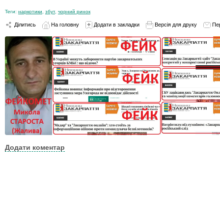
Теги:
наркотики
,
збут
,
чорний ринок
Ділитись
На головну
Додати в закладки
Версія для друку
Пе
Додати коментар