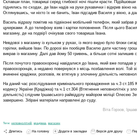
Склавши план, товариші серед глибокої ночі пішли красти. Підійшовши 
піднялись по сходах, де Іван надів на руки рукавички і відкрив вікно на
Оглянувшись, чи ніхто їх не бачить, Іван підсадив Василя у вікно, а дал
Василь відразу помітив на підвіконні мобільний телефон, який забрав р
цукерками. А до телефону взяв і картки поповнення. Після цього Васил
магазину, де на подвір′ї очікував свого товариша Івана.
Невдовзі з магазину із кульком у руках, із якого видно було блоки сига
горілки, вийшов Іван. По дорозі він пообіцяв Василю дати частину гроше
викрав із магазину. Далі дав йому 50 гривень, а більше сотні залишив с
Після почутого правоохоронці навідалися до Івана, який вже попадав у
правоохоронців, а недавно повернувся з місць позбавлення волі. Той зі
вчиненні крадіжки, розповів, як втягнув у злочинну діяльність неповнол
На даний час розслідування кримінального провадження за ч.3 ст.185 
кодексу України (Крадіжка) та ч.1 ст.304 (Втягнення неповнолітніх у зл
діяльність) слідчим Іршавського райвідділу майором міліції Олесею З
завершено. Зібрані матеріали направлені до суду.
Віта Горзов, Ірш
Теги:
неповнолітній
,
крадіжка
,
магазин
Ділитись
На головну
Додати в закладки
Версія для друку
Пе