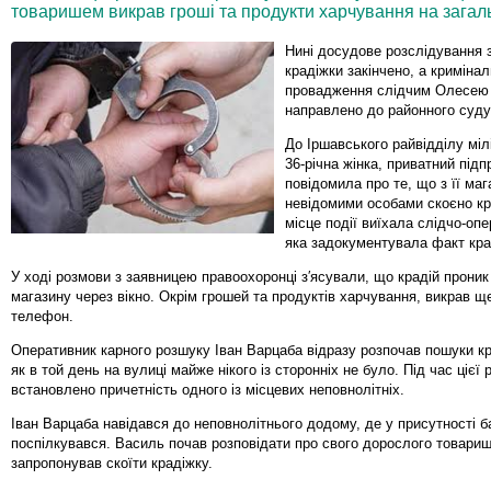
товаришем викрав гроші та продукти харчування на загал
Нині досудове розслідування 
крадіжки закінчено, а криміна
провадження слідчим Олесею
направлено до районного суду
До Іршавського райвідділу міл
36-річна жінка, приватний підп
повідомила про те, що з її ма
невідомими особами скоєно кр
місце події виїхала слідчо-опе
яка задокументувала факт кра
У ході розмови з заявницею правоохоронці з′ясували, що крадій прони
магазину через вікно. Окрім грошей та продуктів харчування, викрав щ
телефон.
Оперативник карного розшуку Іван Варцаба відразу розпочав пошуки кра
як в той день на вулиці майже нікого із сторонніх не було. Під час цієї
встановлено причетність одного із місцевих неповнолітніх.
Іван Варцаба навідався до неповнолітнього додому, де у присутності ба
поспілкувався. Василь почав розповідати про свого дорослого товариш
запропонував скоїти крадіжку.