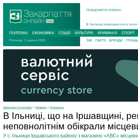
ПОВІДОМИТИ НОВИНУ
Інструктора районного ТЦК на Зак
В Ужгороді попрощаються із полег
В Ужгороді 5 серпня попрощаються
ПОЛІТИКА
ЕКОНОМІКА
СОЦІО
КУЛЬТУРА
КРИМІНАЛ
СПОРТ
Підтвердили загибель захисника і
П'ятниця, 7 серпня 2026
ЗМІ
ПАРТІЇ
БРЕНДИ
ГРОМАД
На війні з рф поліг військовий з 
На Хустщині внаслідок ДТП за уча
Інструктора районного ТЦК на Зак
Закарпаття онлайн
»
Новини
»
Кримінал
В Ільниці, що на Іршавщині, ре
неповнолітнім обікрали місцев
У с. Ільниця Іршавського району з магазину «АВС» місцев