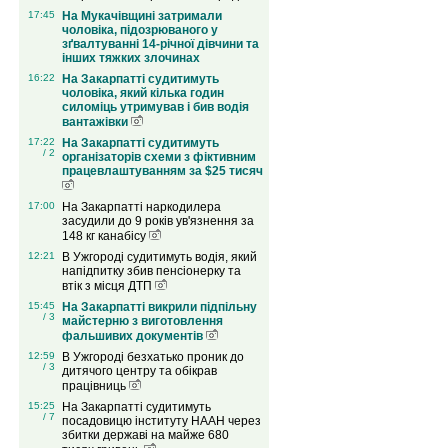
17:45
На Мукачівщині затримали
чоловіка, підозрюваного у
зґвалтуванні 14-річної дівчини та
інших тяжких злочинах
16:22
На Закарпатті судитимуть
чоловіка, який кілька годин
силоміць утримував і бив водія
вантажівки
17:22
На Закарпатті судитимуть
/ 2
організаторів схеми з фіктивним
працевлаштуванням за $25 тисяч
17:00
На Закарпатті наркодилера
засудили до 9 років ув'язнення за
148 кг канабісу
12:21
В Ужгороді судитимуть водія, який
напідпитку збив пенсіонерку та
втік з місця ДТП
15:45
На Закарпатті викрили підпільну
/ 3
майстерню з виготовлення
фальшивих документів
12:59
В Ужгороді безхатько проник до
/ 3
дитячого центру та обікрав
працівниць
15:25
На Закарпатті судитимуть
/ 7
посадовицю інституту НААН через
збитки державі на майже 680