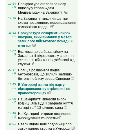
10:54
Прокуратура оголосила нову
/ 5
підозру у справі «дачі
Медведчука» на Закарпатті
12:16
На Закарпатті викрили ще три
схеми незаконного переправлення
чоловіків за кордон
11:52
Прокуратура оскаржить вирок
/ 1
шахраю, який виманив у матері
загиблого військового понад 6,6
млн грн
10:07
Екс-командира батальйону на
/ 5
Закарпатті підозрюють у сприянні
ухиленню військовослужбовиці від
служби
22:17
Поліція розшукала водіїв
/ 6
бетоновозів, що вилили залишки
бетону поблизу озера Синевир
16:45
В Ужгороді взяли під варту
/ 1
підозрюваного у стрілянині по
правоохоронцях
13:06
На Закарпатті винесли вирок
/ 2
водійці, яка в ДТП забрала життя
матері та її 13-річного сина
14:40
На Хустщині викрили незаконне
/ 2
вирощування конопель
11:01
Стали відомі нові подробиці про
затриманого стрілка в Ужгороді