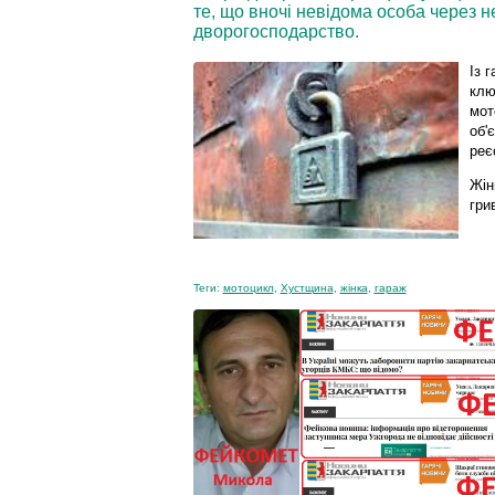
те, що вночі невідома особа через н
дворогосподарство.
Із 
клю
мот
об'
реє
Жін
гри
Теги:
мотоцикл
,
Хустщина
,
жінка
,
гараж