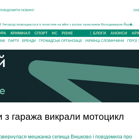
ПОВІДОМИТИ НОВИНУ
ОН
Інструктора районного ТЦК на Закарпатті судитимуть за обвинуваченням у катув...
В Ужгороді попрощаються із полеглим на війні з росією захисником Володимиром Йор�...
В Ужгороді 5 серпня попрощаються із захисником Богданом Югасом, який два роки �...
УРА
КРИМІНАЛ
СПОРТ
НС
РІЗНЕ
БЛОГИ
АНОНСИ
АРХ
Підтвердили загибель захисника із Нанкова на Хустщині Юліана Гербея (ФОТО)[/gree...
ЗМІ
ПАРТІЇ
БРЕНДИ
ГРОМАДСЬКІ ОРГАНІЗАЦІЇ
УКРАЇНЦІ СЛОВАЧЧИНИ
ГЕРОЇ
На війні з рф поліг військовий з Виноградова Ігнат Роздяловський (ФОТО)...
На Хустщині внаслідок ДТП за участі трьох авто постраждали 13 людей (ФОТО)...
Інструктора районного ТЦК на Закарпатті судитимуть за обвинувачен...
и з гаража викрали мотоцикл
 звернулася мешканка селища Вишково і повідомила про