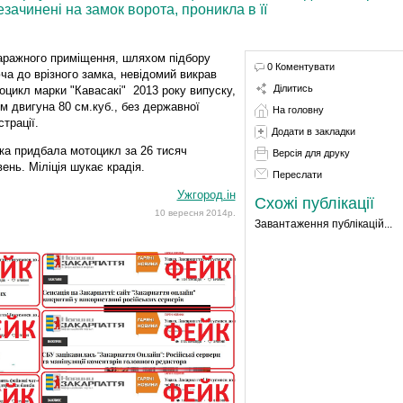
езачинені на замок ворота, проникла в її
гаражного приміщення, шляхом підбору
0 Коментувати
ча до врізного замка, невідомий викрав
Ділитись
оцикл марки "Кавасакі" 2013 року випуску,
єм двигуна 80 см.куб., без державної
На головну
страції.
Додати в закладки
ка придбала мотоцикл за 26 тисяч
Версія для друку
вень. Міліція шукає крадія.
Переслати
Ужгород.ін
Схожі публікації
10 вересня 2014р.
Завантаження публікацій...