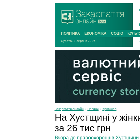
ПОЛІТИКА
ЕКОНОМІКА
СОЦІО
КУЛЬТ
Субота, 8 серпня 2026
Закарпаття онлайн
»
Новини
»
Кримінал
На Хустщині у жінк
за 26 тис грн
Вчора до правоохоронців Хустщини