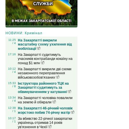
НОВИНИ: Кримінал
11:25
На Закарпатті викрили
/ 4
масштабну схему ухилення від
мобілізації
17:16
На Закарпатті судитимуть
учасників контрабанди кокаїну на
понад $1 млн
10:12
На Закарпатті викрили дві схеми
/ 4
незаконного переправлення
військовозобов’язаних
15:33
Інструктора районного ТЦК на
/ 8
Закарпатті судитимуть за
обвинуваченням у катуванні
13:34
На Закарпатті чоловіка повалили
/ 4
на землю й обікрали
12:38
На Закарпатті 46-річний чоловік
/ 1
жорстоко побив 74-річну матір
10:17
За вбивство 22-річної закарпатки
/ 1
українець отримав 14 років
ув’язнення в Чехії