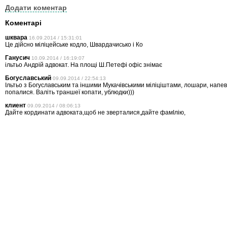
Додати коментар
Коментарі
шквара
16.09.2014 / 15:31:01
Це дійсно міліцейське кодло, Швардачисько і Ко
Ганусич
10.09.2014 / 16:19:07
ільтьо Андрій адвокат. На площі Ш.Петефі офіс знімає
Богуславський
09.09.2014 / 22:54:13
Ільтьо з Богуславським та іншими Мукачівськими міліціштами, лошари, напе
попалися. Валіть траншеї копати, ублюдки)))
клиент
09.09.2014 / 08:06:13
Дайте кординати адвоката,щоб не зверталися,дайте фамІлію,