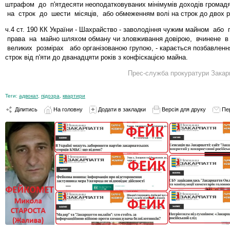
штрафом до п'ятдесяти неоподатковуваних мінімумів доходів громад
на строк до шести місяців, або обмеженням волі на строк до двох р
ч.4 ст. 190 КК України - Шахрайство - заволодіння чужим майном або
права на майно шляхом обману чи зловживання довірою, вчинене в
великих розмірах або організованою групою, - карається позбавленн
строк від п'яти до дванадцяти років з конфіскацією майна.
Прес-служба прокуратури Закарп
Теги:
адвокат
,
підозра
,
квартири
Ділитись
На головну
Додати в закладки
Версія для друку
Пе