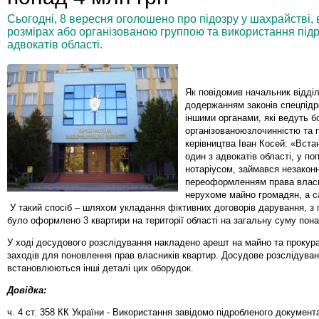
Сьогодні, 8 вересня оголошено про підозру у шахрайстві,
розмірах або організованою группою та використання під
адвокатів області.
Як повідомив начальник відді
додержанням законів спецпідр
іншими органами, які ведуть б
організованоюзлочинністю та 
керівництва Іван Косей: «Вст
один з адвокатів області, у по
нотаріусом, займався незакон
переоформленням права власн
нерухоме майно громадян, а с
У такий спосіб – шляхом укладання фіктивних договорів дарування, з 
було оформлено 3 квартири на території області на загальну суму пона
У ході досудового розслідування накладено арешт на майно та прокур
заходів для поновлення прав власників квартир. Досудове розслідуван
встановлюються інші деталі цих оборудок.
Довідка:
ч. 4 ст. 358 КК України - Використання завідомо підробленого документ