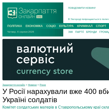
ПОВІДОМИТИ НОВИНУ
Інструктора районного ТЦК на Зак
В Ужгороді попрощаються із полег
В Ужгороді 5 серпня попрощаються
ПОЛІТИКА
ЕКОНОМІКА
СОЦІО
КУЛЬТУРА
КРИМІНАЛ
СПОРТ
Підтвердили загибель захисника і
Четвер, 6 серпня 2026
ЗМІ
ПАРТІЇ
БРЕНДИ
ГРОМАД
На війні з рф поліг військовий з 
На Хустщині внаслідок ДТП за уча
Інструктора районного ТЦК на Зак
Закарпаття онлайн
»
Новини
»
Різне
У Росії нарахували вже 400 вб
Україні солдатів
Комітет солдатських матерів в Ставропольському краї скла