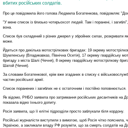
вбитих російських солдатів.
Про це повідомила його голова Людмила Богатенкова, повідомляє "До
"У мене список із близько чотирьохсот людей. Там і поранені, і загиблі",
вона.
Список був складений з різних джерел у збройних силах, розкривати як
може.
Йдеться про декілька мотострілкових бригадах: 19 окрему мотострілко
Шумленську (Владикавказ, Північна Осетія), 17 окрему гвардійську мо
бригаду з міста Шалі (Чечня), 8 окрему гвардійську мотострілкову брига
Шатой (Чечня).
За словами Богатенкової, крім вже згаданих в списку є військовослужбо
частин російської армії.
Список поранених і загиблих не є остаточним і постійно поповнюється.
Як відомо, РНБО заявила про затримання російських десантників на До
показала відео їхнього допиту.
Росія заявила, що її елітні підрозділи просто заблукали біля кордону.
Російські журналісти виступили з вимогою, щоб Росія чітко пояснила, 
Україною, а закликали владу РФ розуміти, що за смерть солдатів на Д