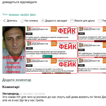
доведеться відповідати.
Теги:
поранені
,
загиблі
,
вбиті
Ділитись
На головну
Додати в закладки
Версія для друку
Пе
Додати коментар
Коментарі
Ужгородець
27.08.2014 / 22:10:53
Хто скаже НУ для чого ці росіяни до нас лізуть хай дома воюють по Чечні Даг
але не в нас Що їм у нас треба.