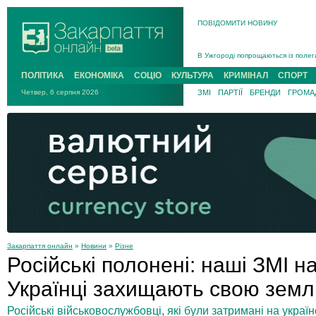
ПОВІДОМИТИ НОВИНУ
Інструктора районного ТЦК на Зак
В Ужгороді попрощаються із полег
В Ужгороді 5 серпня попрощаються
ПОЛІТИКА
ЕКОНОМІКА
СОЦІО
КУЛЬТУРА
КРИМІНАЛ
СПОРТ
Підтвердили загибель захисника і
Четвер, 6 серпня 2026
ЗМІ
ПАРТІЇ
БРЕНДИ
ГРОМАД
На війні з рф поліг військовий з 
На Хустщині внаслідок ДТП за уча
Інструктора районного ТЦК на Зак
Закарпаття онлайн
»
Новини
»
Різне
Російські полонені: наші ЗМІ н
Українці захищають свою зем
Російські військовослужбовці, які були затримані на українс