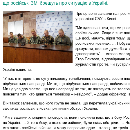
що російські ЗМІ брешуть про ситуацію в Україні.
Про це вони заявили на прес-к
управлінні СБУ в Києві.
"Ми здивовані тим, що ми реа
своїми очима. Якщо б я не побу
ще досі, мабуть, вірив тому, 
російських новинах. … Побува
зрозуміли, що нам дуже багат
договорюють", – сказав моло
Єгор Почтоєв, відповідаючи н
журналістів про те, чи зустріл
Україні нацистів.
"У нас в інтернеті, по супутниковому телебаченні, показують зовсім інш
відбувається насправді. Ми те, що відбувається насправді, побачили 
Ми це усвідомлюємо, що все насправді не так, як показують по телебач
пояснити тим, хто дивиться телевізор – невідомо", – додав єфрейтор І
Він також запевнив, що його група не знала, що перетнула український
закликав російські війська припинити обстріл України.
"Ми з вашими хлопцями поговорили, вони пояснили нам, що з боку Росі
по Україні. … З того боку, з якого ми зайшли, були якісь обстріли. … Я
стріляють російські війська, я можу попросити одне – хлопці, не треба.