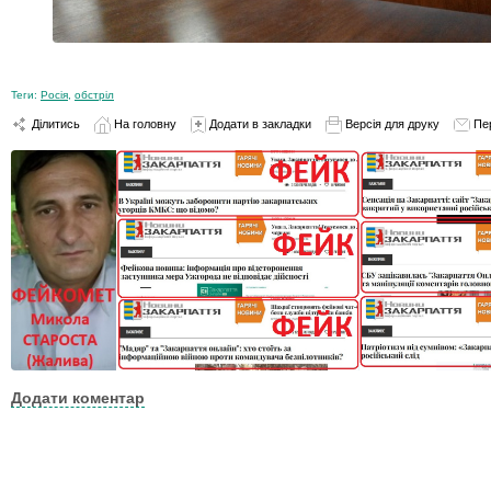
Теги:
Росія
,
обстріл
Ділитись
На головну
Додати в закладки
Версія для друку
Пе
Додати коментар