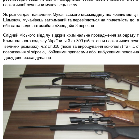
наркотичної речовини мукачівець не зміг.
Як розповідає начальник Мукачівського міськвідділу полковник міліції 
Шимоняк, мукачівець затриманий та перевіряється на причетність до 
вбивства водія автомобіля «Хюндай» 3 вересня.
Слідчий міського відділу відкрив кримінальне провадження за одразу 
Кримінального кодексу України: ч.3 ст.309 (зберігання наркотичних реч
великих розмірах), ч.2 ст.310 (посів та вирощування конопель) та ч.1 с
поводження зі зброєю, бойовими припасами або вибуховими речовина
досудове розслідування.