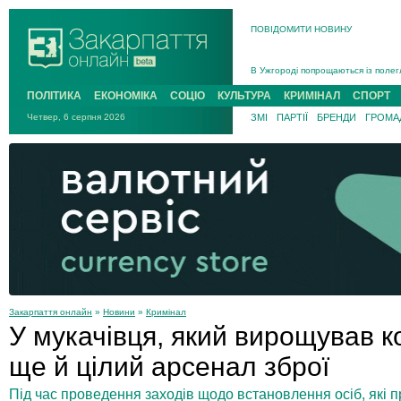
ПОВІДОМИТИ НОВИНУ
Інструктора районного ТЦК на Зак
В Ужгороді попрощаються із полег
В Ужгороді 5 серпня попрощаються
ПОЛІТИКА
ЕКОНОМІКА
СОЦІО
КУЛЬТУРА
КРИМІНАЛ
СПОРТ
Підтвердили загибель захисника і
Четвер, 6 серпня 2026
ЗМІ
ПАРТІЇ
БРЕНДИ
ГРОМАД
На війні з рф поліг військовий з 
На Хустщині внаслідок ДТП за уча
Інструктора районного ТЦК на Зак
Закарпаття онлайн
»
Новини
»
Кримінал
У мукачівця, який вирощував 
ще й цілий арсенал зброї
Під час проведення заходів щодо встановлення осіб, які п