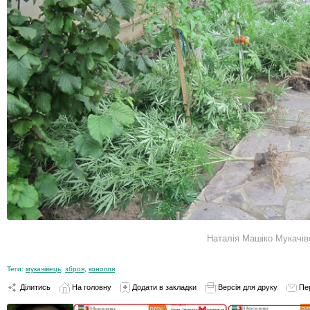
Наталія Машіко Мукачі
Теги:
мукачівець
,
зброя
,
конопля
Ділитись
На головну
Додати в закладки
Версія для друку
Пе