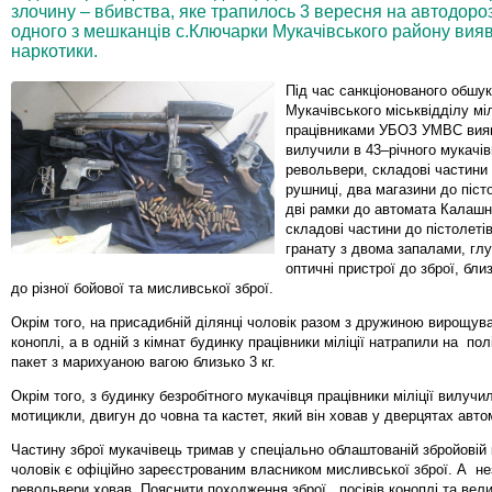
злочину – вбивства, яке трапилось 3 вересня на автодоро
одного з мешканців с.Ключарки Мукачівського району вияв
наркотики.
Під час санкціонованого обшук
Мукачівського міськвідділу міл
працівниками УБОЗ УМВС вия
вилучили в 43–річного мукачів
револьвери, складові частини
рушниці, два магазини до піст
дві рамки до автомата Калашни
складові частини до пістолеті
гранату з двома запалами, гл
оптичні пристрої до зброї, бли
до різної бойової та мисливської зброї.
Окрім того, на присадибній ділянці чоловік разом з дружиною вирощув
коноплі, а в одній з кімнат будинку працівники міліції натрапили на по
пакет з марихуаною вагою близько 3 кг.
Окрім того, з будинку безробітного мукачівця працівники міліції вилучи
мотицикли, двигун до човна та кастет, який він ховав у дверцятах авто
Частину зброї мукачівець тримав у спеціально облаштованій збройовій 
чоловік є офіційно зареєстрованим власником мисливської зброї. А не
револьвери ховав. Пояснити походження зброї, посівів коноплі та велик