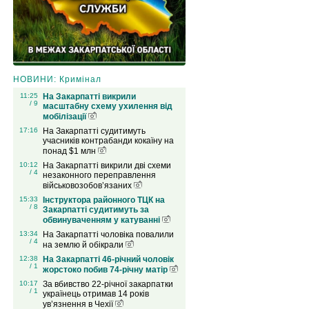
НОВИНИ: Кримінал
11:25
На Закарпатті викрили
/ 9
масштабну схему ухилення від
мобілізації
17:16
На Закарпатті судитимуть
учасників контрабанди кокаїну на
понад $1 млн
10:12
На Закарпатті викрили дві схеми
/ 4
незаконного переправлення
військовозобов’язаних
15:33
Інструктора районного ТЦК на
/ 8
Закарпатті судитимуть за
обвинуваченням у катуванні
13:34
На Закарпатті чоловіка повалили
/ 4
на землю й обікрали
12:38
На Закарпатті 46-річний чоловік
/ 1
жорстоко побив 74-річну матір
10:17
За вбивство 22-річної закарпатки
/ 1
українець отримав 14 років
ув’язнення в Чехії