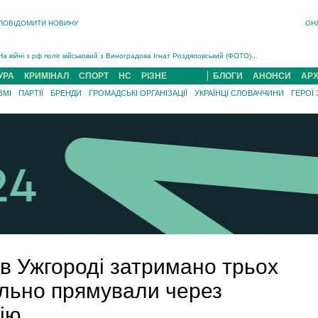
В Ужгороді попрощаються із полеглим на війні з росією захисником Володимиром Йор�...
ПОВІДОМИТИ НОВИНУ
ОН
В Ужгороді 5 серпня попрощаються із захисником Богданом Югасом, який два роки �...
Підтвердили загибель захисника із Нанкова на Хустщині Юліана Гербея (ФОТО)[/gree...
На війні з рф поліг військовий з Виноградова Ігнат Роздяловський (ФОТО)...
На війні загинув 26-річний військовий із Чинадійова на Мукачівщині �...
УРА
КРИМІНАЛ
СПОРТ
НС
РІЗНЕ
БЛОГИ
АНОНСИ
АРХ
ЗМІ
ПАРТІЇ
БРЕНДИ
ГРОМАДСЬКІ ОРГАНІЗАЦІЇ
УКРАЇНЦІ СЛОВАЧЧИНИ
ГЕРОЇ
в Ужгороді затримано трьох
гально прямували через
ію