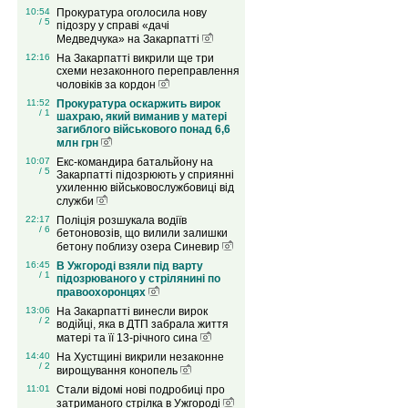
10:54
Прокуратура оголосила нову
/ 5
підозру у справі «дачі
Медведчука» на Закарпатті
12:16
На Закарпатті викрили ще три
схеми незаконного переправлення
чоловіків за кордон
11:52
Прокуратура оскаржить вирок
/ 1
шахраю, який виманив у матері
загиблого військового понад 6,6
млн грн
10:07
Екс-командира батальйону на
/ 5
Закарпатті підозрюють у сприянні
ухиленню військовослужбовиці від
служби
22:17
Поліція розшукала водіїв
/ 6
бетоновозів, що вилили залишки
бетону поблизу озера Синевир
16:45
В Ужгороді взяли під варту
/ 1
підозрюваного у стрілянині по
правоохоронцях
13:06
На Закарпатті винесли вирок
/ 2
водійці, яка в ДТП забрала життя
матері та її 13-річного сина
14:40
На Хустщині викрили незаконне
/ 2
вирощування конопель
11:01
Стали відомі нові подробиці про
затриманого стрілка в Ужгороді