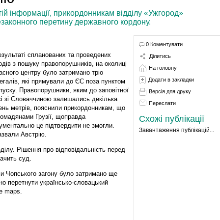
тій інформації, прикордонникам відділу «Ужгород»
незаконного перетину державного кордону.
0 Коментувати
езультаті спланованих та проведених
Ділитись
одів з пошуку правопорушників, на околиці
На головну
асного центру було затримано тріо
Додати в закладки
егалів, які прямували до ЄС поза пунктом
пуску. Правопорушники, яким до заповітної
Версія для друку
і зі Словаччиною залишались декілька
Переслати
ень метрів, пояснили прикордонникам, що
ромадянами Грузії, щоправда
Схожі публікації
ументально це підтвердити не змогли.
Завантаження публікацій...
азвали Австрію.
ділу. Рішення про відповідальність перед
ачить суд.
и Чопського загону було затримано ще
нно перетнути українсько-словацький
le maps.