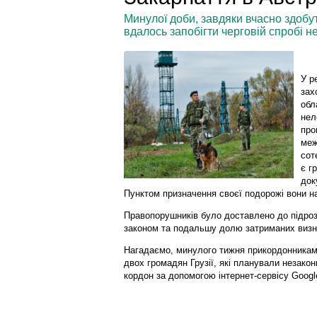
Минулої доби, завдяки вчасно здобу
вдалось запобігти черговій спробі 
У р
зах
обл
нел
про
меж
сот
є г
док
Пунктом призначення своєї подорожі вони н
Правопорушників було доставлено до підроз
законом та подальшу долю затриманих визн
Нагадаємо, минулого тижня прикордонникам
двох громадян Грузії, які планували незако
кордон за допомогою інтернет-сервісу Goog