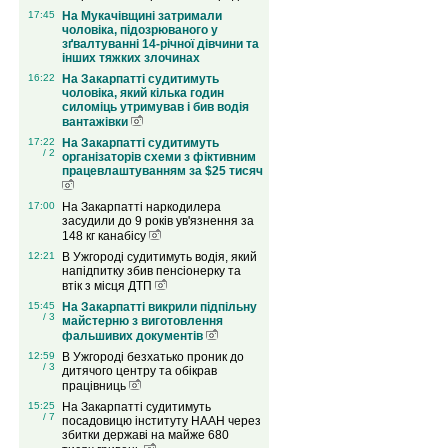
17:45
На Мукачівщині затримали
чоловіка, підозрюваного у
зґвалтуванні 14-річної дівчини та
інших тяжких злочинах
16:22
На Закарпатті судитимуть
чоловіка, який кілька годин
силоміць утримував і бив водія
вантажівки
17:22
На Закарпатті судитимуть
/ 2
організаторів схеми з фіктивним
працевлаштуванням за $25 тисяч
17:00
На Закарпатті наркодилера
засудили до 9 років ув'язнення за
148 кг канабісу
12:21
В Ужгороді судитимуть водія, який
напідпитку збив пенсіонерку та
втік з місця ДТП
15:45
На Закарпатті викрили підпільну
/ 3
майстерню з виготовлення
фальшивих документів
12:59
В Ужгороді безхатько проник до
/ 3
дитячого центру та обікрав
працівниць
15:25
На Закарпатті судитимуть
/ 7
посадовицю інституту НААН через
збитки державі на майже 680