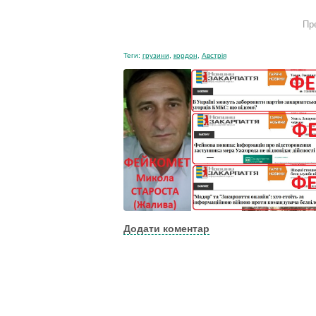
Пр
Теги:
грузини
,
кордон
,
Австрія
Додати коментар