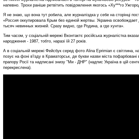
напевно. Трохи раніше ретвітить повідомлення якогось «Ху***го Ужгор
Я не знаю, що вона тут робила, але журналіздка у себе на сторінці пос
«Россия оккупировала Крым без единой жертвы. Украина освобождает
тысяч невинных жизней. Сразу видно, где Родина, а где хунта».
Тим часом, у соціальній мережі Вконтактє російська журналістка вказал
народження - 1987, тобто, наразі їй 27 років.
А в соціальній мережі Фейсбук серед фото
Alina Eprimian є світлина, н
позує на фоні в'їзду в Краматорськ, де букви назви міста пофарбовані 
прапору Росії та надписані знизу "Ми - ДНР" (надпис Україна в цій сенте
перекреслена).