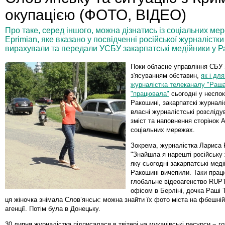
окупацією (ФОТО, ВІДЕО)
Про таке, серед іншого, можна дізнатись із соціальних мер
Eprimian, яке вказано у посвідченні російської журналістки
вирахували та передали УСБУ закарпатські медійники у 
Поки обласне управління СБУ
з'ясуванням обставин,
як і дл
журналістка телеканалу "Раша
"працювала"
сьогодні у неспо
Ракошині, закарпатскі журналі
власні журналістські розсліду
зміст та наповнення сторінок
A
соціальних мережах.
Зокрема, журналістка Лариса
"Знайшла я нарешті російську 
яку сьогодні закарпатські меді
Ракошині вичепили. Таки прац
глобальне відеоагенство RUPT
офісом в Берліні, дочка Раші 
ця жіночка знімала Слов’янськ: можна знайти їх фото міста на фбешній
агенції. Потім була в Донецьку.
30 липня журналістка підписалася в твітері на мукачівські ресурси − г