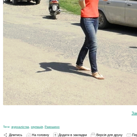
За
Теги:
журналістка
,
окупація
,
Ракошино
Ділитись
На головну
Додати в закладки
Версія для друку
Пе