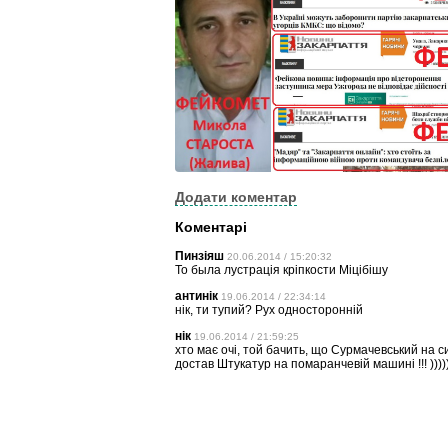
Додати коментар
Коментарі
Пинзіяш
20.06.2014 / 15:20:32
То была лустрація кріпкости Міцібішу
антинік
19.06.2014 / 22:34:14
нік, ти тупий? Рух односторонній
нік
19.06.2014 / 21:59:25
хто має очі, той бачить, що Сурмачевський на син
достав Штукатур на помаранчевій машині !!! )))))