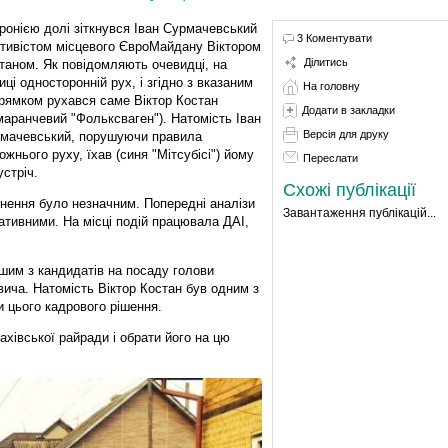
іронією долі зіткнувся Іван Сурмачевський
3 Коментувати
ктивістом місцевого ЄвроМайдану Віктором
Ділитись
таном. Як повідомляють очевидці, на
иці односторонній рух, і згідно з вказаним
На головну
рямком рухався саме Віктор Костан
Додати в закладки
маранчевий "Фольксваген"). Натомість Іван
Версія для друку
мачевський, порушуючи правила
ожнього руху, їхав (синя "Мітсубісі") йому
Переслати
устріч.
Схожі публікації
кнення було незначним. Попередні аналізи
Завантаження публікацій...
ативними. На місці подій працювала ДАІ,
шим з кандидатів на посаду голови
ича. Натомість Віктор Костан був одним з
и цього кадрового рішення.
ахівської райради і обрати його на цю