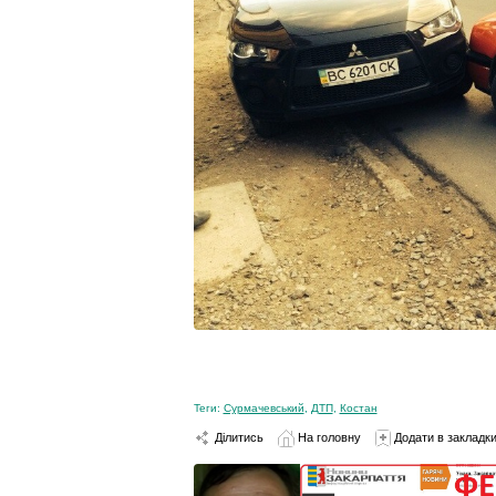
Теги:
Сурмачевський
,
ДТП
,
Костан
Ділитись
На головну
Додати в закладк