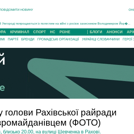
ПОВІДОМИТИ НОВИНУ
ОН
Інструктора районного ТЦК на Закарпатті судитимуть за обвинуваченням у катув...
В Ужгороді попрощаються із полеглим на війні з росією захисником Володимиром Йор�...
В Ужгороді 5 серпня попрощаються із захисником Богданом Югасом, який два роки �...
УРА
КРИМІНАЛ
СПОРТ
НС
РІЗНЕ
БЛОГИ
АНОНСИ
АРХ
Підтвердили загибель захисника із Нанкова на Хустщині Юліана Гербея (ФОТО)[/gree...
ЗМІ
ПАРТІЇ
БРЕНДИ
ГРОМАДСЬКІ ОРГАНІЗАЦІЇ
УКРАЇНЦІ СЛОВАЧЧИНИ
ГЕРОЇ
На війні з рф поліг військовий з Виноградова Ігнат Роздяловський (ФОТО)...
На Хустщині внаслідок ДТП за участі трьох авто постраждали 13 людей (ФОТО)...
Інструктора районного ТЦК на Закарпатті судитимуть за обвинувачен...
 голови Рахівської райради
вромайданівцем (ФОТО)
, близько 20.00, на вулиці Шевченка в Рахові.