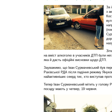
За 
з а
Кос
вул
нап
(по
Сур
дор
наз
Зіт
на вміст алкоголю в учасників ДТП були нег
яка й дасть офіційні висновки щодо ДТП.
Зауважимо, що Іван Сурмачевський був пер
Рахівської РДА після падіння режиму Януков
найактивніших сеерд тих, хто виступав прот
Тепер Іван Сурмачевський мітить у голову Р
посаду мають у четвер, 19 червня.