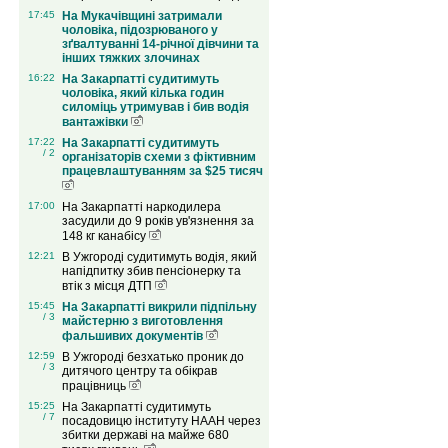
17:45
На Мукачівщині затримали
чоловіка, підозрюваного у
зґвалтуванні 14-річної дівчини та
інших тяжких злочинах
16:22
На Закарпатті судитимуть
чоловіка, який кілька годин
силоміць утримував і бив водія
вантажівки
17:22
На Закарпатті судитимуть
/ 2
організаторів схеми з фіктивним
працевлаштуванням за $25 тисяч
17:00
На Закарпатті наркодилера
засудили до 9 років ув'язнення за
148 кг канабісу
12:21
В Ужгороді судитимуть водія, який
напідпитку збив пенсіонерку та
втік з місця ДТП
15:45
На Закарпатті викрили підпільну
/ 3
майстерню з виготовлення
фальшивих документів
12:59
В Ужгороді безхатько проник до
/ 3
дитячого центру та обікрав
працівниць
15:25
На Закарпатті судитимуть
/ 7
посадовицю інституту НААН через
збитки державі на майже 680