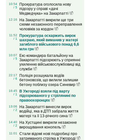
10:54
Прокуратура оголосила нову
/ 5
підозру у справі «дачі
Медведчука» на Закарпатті
12:16
На Закарпатті викрили ще три
схеми незаконного переправлення
чоловіків за кордон
11:52
Прокуратура оскаржить вирок
/ 1
шахраю, який виманив у матері
загиблого військового понад 6,6
млн грн
10:07
Екс-командира батальйону на
/ 5
Закарпатті підозрюють у сприянні
ухиленню військовослужбовиці від
служби
22:17
Поліція розшукала водіїв
/ 6
бетоновозів, що вилили залишки
бетону поблизу озера Синевир
16:45
В Ужгороді взяли під варту
/ 1
підозрюваного у стрілянині по
правоохоронцях
13:06
На Закарпатті винесли вирок
/ 2
водійці, яка в ДТП забрала життя
матері та її 13-річного сина
14:40
На Хустщині викрили незаконне
/ 2
вирощування конопель
11:01
Стали відомі нові подробиці про
затриманого стрілка в Ужгороді