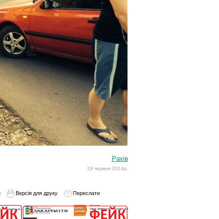
Рахів
19 червня 2014р.
и
Версія для друку
Переслати