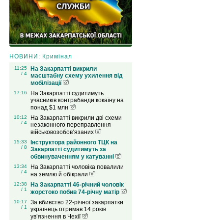
НОВИНИ: Кримінал
11:25
На Закарпатті викрили
/ 4
масштабну схему ухилення від
мобілізації
17:16
На Закарпатті судитимуть
учасників контрабанди кокаїну на
понад $1 млн
10:12
На Закарпатті викрили дві схеми
/ 4
незаконного переправлення
військовозобов’язаних
15:33
Інструктора районного ТЦК на
/ 8
Закарпатті судитимуть за
обвинуваченням у катуванні
13:34
На Закарпатті чоловіка повалили
/ 4
на землю й обікрали
12:38
На Закарпатті 46-річний чоловік
/ 1
жорстоко побив 74-річну матір
10:17
За вбивство 22-річної закарпатки
/ 1
українець отримав 14 років
ув’язнення в Чехії