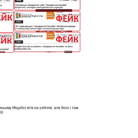
ьому Міцубісі втік на узбіччя, але його і там
))