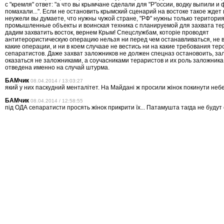
с "кремля" ответ: "а что вы крымчане сделали для "Р"оссии, водку выпили и
помахали...". Если не остановить крымский сценарий на востоке такое ждет 
неужели вы думаете, что нужны чужой стране, "РФ" нужны только територия
промышленные объекты и воинская техника с планируемой для захвата те
дадим захватить восток, вернем Крым! Спецслужбам, которіе проводят
антитерористическую операцию нельзя ни перед чем останавливаться, не в
какие операции, и ни в коем случаае не вестись ни на какие требования тер
сепаратистов. Даже захват заложников не должен спецназ остановоить, за
оказаться не заложниками, а соучасниками тераристов и их роль заложник
отведена именно на случай штурма.
БАМчик
08.04.2014 / 13:03:27
який у них паскудний менталітет. На Майдані ж просили жінок покинути небе
БАМчик
08.04.2014 / 12:58:55
під ОДА сепаратисти просять жінок прикрити їх... Патамушта тагда не будут 