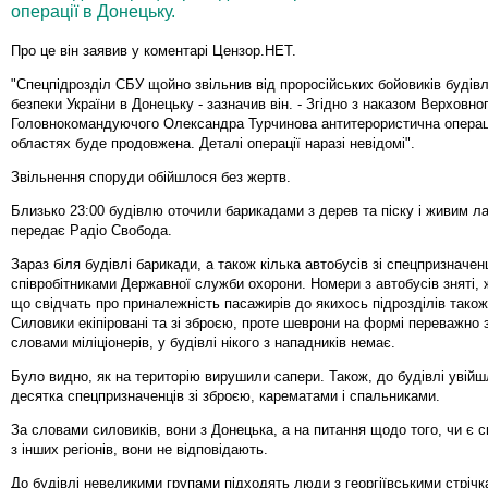
операції в Донецьку.
Про це він заявив у коментарі Цензор.НЕТ.
"Спецпідрозділ СБУ щойно звільнив від проросійських бойовиків буді
безпеки України в Донецьку - зазначив він. - Згідно з наказом Верховно
Головнокомандуючого Олександра Турчинова антитерористична операці
областях буде продовжена. Деталі операції наразі невідомі".
Звільнення споруди обійшлося без жертв.
Близько 23:00 будівлю оточили барикадами з дерев та піску і живим ла
передає Радіо Свобода.
Зараз біля будівлі барикади, а також кілька автобусів зі спецпризначе
співробітниками Державної служби охорони. Номери з автобусів зняті, 
що свідчать про приналежність пасажирів до якихось підрозділів також
Силовики екіпіровані та зі зброєю, проте шеврони на формі переважно з
словами міліціонерів, у будівлі нікого з нападників немає.
Було видно, як на територію вирушили сапери. Також, до будівлі увій
десятка спецпризначенців зі зброєю, карематами і спальниками.
За словами силовиків, вони з Донецька, а на питання щодо того, чи є 
з інших регіонів, вони не відповідають.
До будівлі невеликими групами підходять люди з георгіївськими стрічка