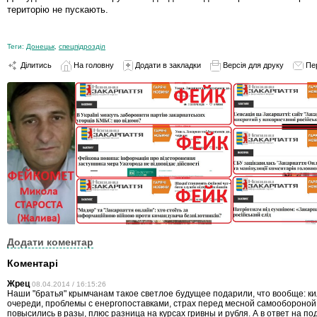
територію не пускають.
Теги:
Донецьк
,
спецпідрозділ
Ділитись
На головну
Додати в закладки
Версія для друку
Пе
Додати коментар
Коментарі
Жрец
08.04.2014 / 16:15:26
Наши "братья" крымчанам такое светлое будущее подарили, что вообще: 
очереди, проблемы с енергопоставками, страх перед месной самообороной
повысились в разы, плюс разница на курсах гривны и рубля. А в ответ на п