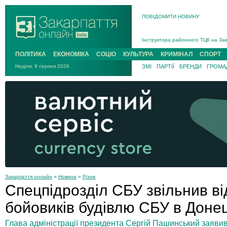
ПОВІДОМИТИ НОВИНУ
На війні загинув 26-річний військо
Інструктора районного ТЦК на Зак
В Ужгороді попрощаються із полег
ПОЛІТИКА
ЕКОНОМІКА
СОЦІО
КУЛЬТУРА
КРИМІНАЛ
СПОРТ
В Ужгороді 5 серпня попрощаються
Неділя, 9 серпня 2026
ЗМІ
ПАРТІЇ
БРЕНДИ
ГРОМАД
Підтвердили загибель захисника і
На війні з рф поліг військовий з 
На війні загинув 26-річний військо
Закарпаття онлайн
»
Новини
»
Різне
Спецпідрозділ СБУ звільнив ві
бойовиків будівлю СБУ в Доне
Глава адміністрації президента Сергій Пашинський заяви