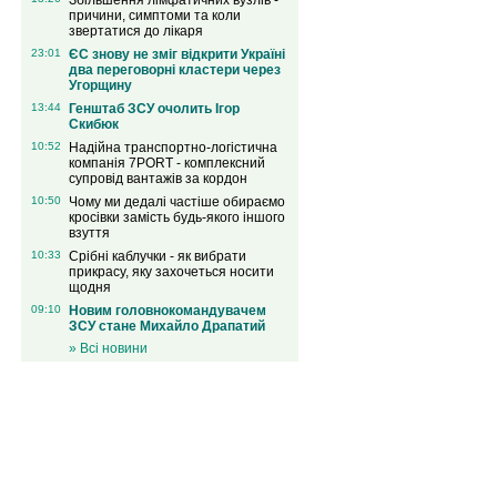
Збільшення лімфатичних вузлів -
причини, симптоми та коли
звертатися до лікаря
23:01
ЄС знову не зміг відкрити Україні
два переговорні кластери через
Угорщину
13:44
Генштаб ЗСУ очолить Ігор
Скибюк
10:52
Надійна транспортно-логістична
компанія 7PORT - комплексний
супровід вантажів за кордон
10:50
Чому ми дедалі частіше обираємо
кросівки замість будь-якого іншого
взуття
10:33
Срібні каблучки - як вибрати
прикрасу, яку захочеться носити
щодня
09:10
Новим головнокомандувачем
ЗСУ стане Михайло Драпатий
» Всі новини