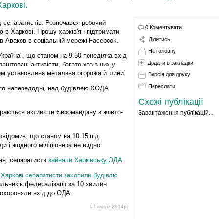
Харкові.
д сепаратистів. Розпочався робочий
0 Коментувати
 в Харкові. Прошу харків'ян підтримати
Ділитись
в Аваков в соціальній мережі Facebook.
На головну
країна", що станом на 9.50 понеділка вхід
Додати в закладки
штовані активісти, багато хто з них у
ом установлена металева огорожа й шини.
Версія для друку
Переслати
ого напередодні, над будівлею ХОДА
Схожі публікації
раються активісти Євромайдану з жовто-
Завантаження публікацій...
овідомив, що станом на 10:15 під
ди і жодного міліціонера не видно.
тня, сепаратисти
зайняли Харківську ОДА.
 Харкові сепаратисти захопили будівлю
ильників федералізації за 10 хвилин
о охороняли вхід до ОДА.
07 квітня 2014р.