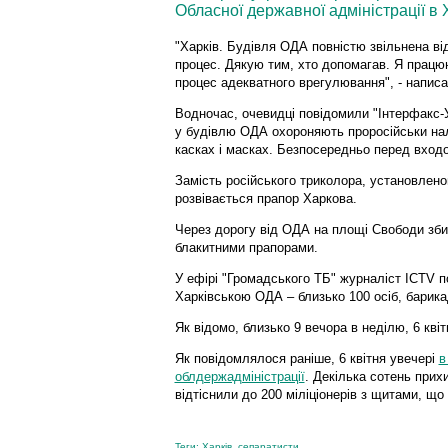
Обласної державної адміністрації в 
"Харків. Будівля ОДА повністю звільнена ві
процес. Дякую тим, хто допомагав. Я працюю
процес адекватного врегулювання", - написа
Водночас, очевидці повідомили "Інтерфакс-У
у будівлю ОДА охороняють проросійськи нала
касках і масках. Безпосередньо перед вход
Замість російського триколора, установлен
розвівається прапор Харкова.
Через дорогу від ОДА на площі Свободи зби
блакитними прапорами.
У ефірі "Громадського ТБ" журналіст ICTV п
Харківською ОДА – близько 100 осіб, барика
Як відомо, близько 9 вечора в неділю, 6 кві
Як повідомлялося раніше, 6 квітня увечері
в
облдержадміністрації
. Декілька сотень прих
відтіснили до 200 міліціонерів з щитами, щ
Теги:
Харків
,
сепаратисти