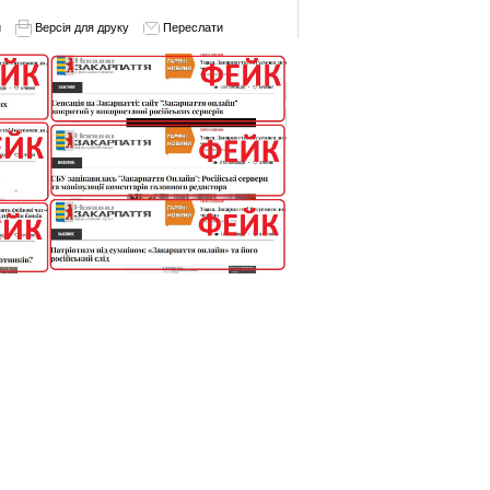
и
Версія для друку
Переслати