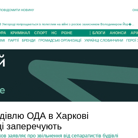
ПОВІДОМИТИ НОВИНУ
ОН
Інструктора районного ТЦК на Закарпатті судитимуть за обвинуваченням у катув...
В Ужгороді попрощаються із полеглим на війні з росією захисником Володимиром Йор�...
В Ужгороді 5 серпня попрощаються із захисником Богданом Югасом, який два роки �...
УРА
КРИМІНАЛ
СПОРТ
НС
РІЗНЕ
БЛОГИ
АНОНСИ
АРХ
Підтвердили загибель захисника із Нанкова на Хустщині Юліана Гербея (ФОТО)[/gree...
ЗМІ
ПАРТІЇ
БРЕНДИ
ГРОМАДСЬКІ ОРГАНІЗАЦІЇ
УКРАЇНЦІ СЛОВАЧЧИНИ
ГЕРОЇ
На війні з рф поліг військовий з Виноградова Ігнат Роздяловський (ФОТО)...
На Хустщині внаслідок ДТП за участі трьох авто постраждали 13 людей (ФОТО)...
Інструктора районного ТЦК на Закарпатті судитимуть за обвинувачен...
дівлю ОДА в Харкові
ці заперечують
ов заявляє про звільнення від сепаратистів будівлі