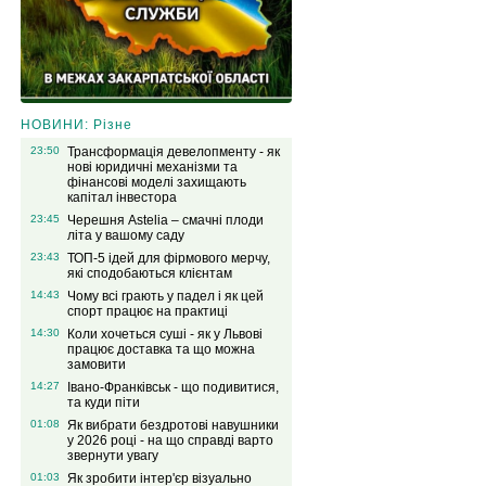
НОВИНИ: Різне
23:50
Трансформація девелопменту - як
нові юридичні механізми та
фінансові моделі захищають
капітал інвестора
23:45
Черешня Astelia – смачні плоди
літа у вашому саду
23:43
ТОП-5 ідей для фірмового мерчу,
які сподобаються клієнтам
14:43
Чому всі грають у падел і як цей
спорт працює на практиці
14:30
Коли хочеться суші - як у Львові
працює доставка та що можна
замовити
14:27
Івано-Франківськ - що подивитися,
та куди піти
01:08
Як вибрати бездротові навушники
у 2026 році - на що справді варто
звернути увагу
01:03
Як зробити інтер'єр візуально