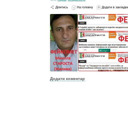
Ділитись
На головну
Додати в закладк
Додати коментар