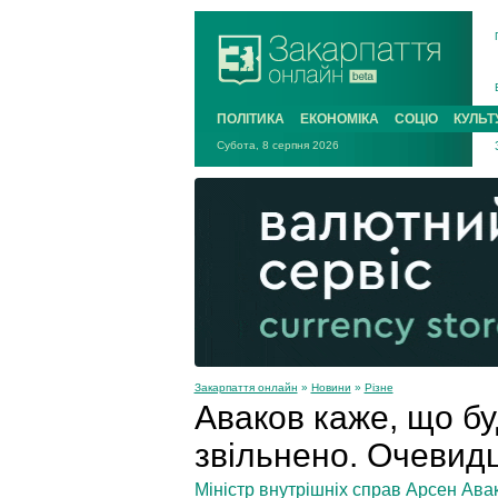
ПОЛІТИКА
ЕКОНОМІКА
СОЦІО
КУЛЬТ
Субота, 8 серпня 2026
Закарпаття онлайн
»
Новини
»
Різне
Аваков каже, що бу
звільнено. Очевид
Міністр внутрішніх справ Арсен Авак