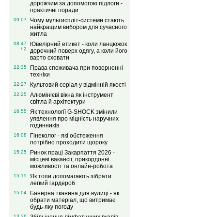
дорожчим за допомогою підлоги -
практичні поради
09:07
Чому мультиспліт-системи стають
найкращим вибором для сучасного
житла
08:47
Ювелірний етикет - коли ланцюжок
/ 2
доречний поверх одягу, а коли його
варто сховати
22:35
Права споживача при поверненні
техніки
22:27
Культовий серіал у відмінній якості
22:25
Алюмінієві вікна як інструмент
світла й архітектури
16:55
Як технології G-SHOCK змінили
уявлення про міцність наручних
годинників
16:08
Гінеколог - які обстеження
потрібно проходити щороку
15:25
Ринок праці Закарпаття 2026 -
місцеві вакансії, прикордонні
можливості та онлайн-робота
15:15
Як топи допомагають зібрати
легкий гардероб
15:04
Банерна тканина для вулиці - як
обрати матеріал, що витримає
будь-яку погоду
13:26