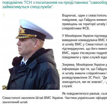
повідомляє ТСН з посиланням на представника "самообор
займатимуться спецслужби".
Водночас, один з севастополь
повідомив, що Гайдука виявил
приміщень на території штабу 
співробітники ФСБ.
У Міноборони України підтвер
виведення командувача ВМС С
зі штабу ВМС у Севастополі г
підтверджуємо, що його вивел
ВМС, зараз з'ясовуємо подроби
повідомили у прес-службі від
Зокрема, Міноборони України 
інформацію про те, що Гайдук
зі штабу вивели співробітники
розвідуправління ЗС Росії. "Де
знаходиться, ми не знаємо", -
службі.
Як повідомлялося раніше, сьог
Севастополі захопили Штаб ВМС України. Частина українських офіцері
захоплений штаб.