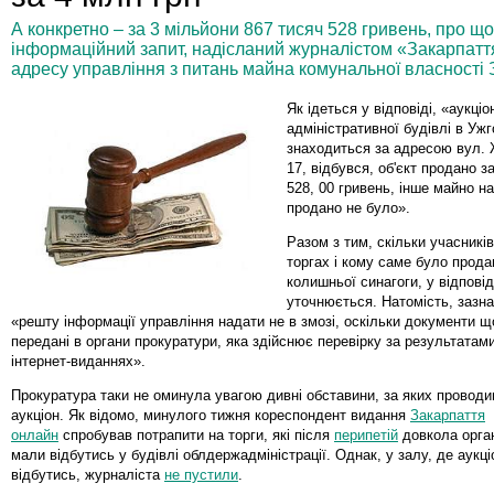
А конкретно – за 3 мільйони 867 тисяч 528 гривень, про що 
інформаційний запит, надісланий журналістом «Закарпатт
адресу управління з питань майна комунальної власності 
Як ідеться у відповіді, «аукці
адміністративної будівлі в Ужг
знаходиться за адресою вул. 
17, відбувся, об'єкт продано з
528, 00 гривень, інше майно на
продано не було».
Разом з тим, скільки учасникі
торгах і кому саме було прод
колишньої синагоги, у відповід
уточнюється. Натомість, зазн
«решту інформації управління надати не в змозі, оскільки документи 
передані в органи прокуратури, яка здійснює перевірку за результатами
інтернет-виданнях».
Прокуратура таки не оминула увагою дивні обставини, за яких проводи
аукціон. Як відомо, минулого тижня кореспондент видання
Закарпаття
онлайн
спробував потрапити на торги, які після
перипетій
довкола орган
мали відбутись у будівлі облдержадміністрації. Однак, у залу, де аукц
відбутись, журналіста
не пустили
.