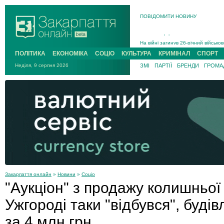
В Ужгороді 5 серпня попрощаються
ПОВІДОМИТИ НОВИНУ
Підтвердили загибель захисника і
На війні з рф поліг військовий з 
На війні загинув 26-річний військо
ПОЛІТИКА
ЕКОНОМІКА
СОЦІО
КУЛЬТУРА
КРИМІНАЛ
СПОРТ
Неділя, 9 серпня 2026
ЗМІ
ПАРТІЇ
БРЕНДИ
ГРОМАД
Закарпаття онлайн
»
Новини
»
Соціо
"Аукціон" з продажу колишньої 
Ужгороді таки "відбувся", буд
за 4 млн грн