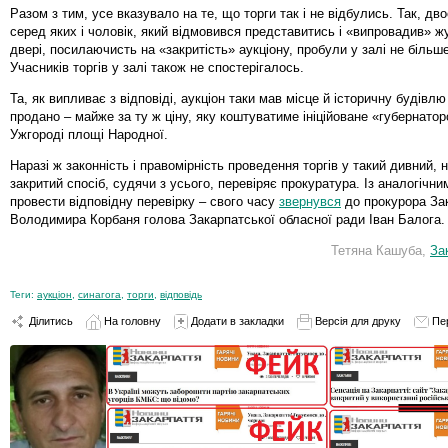
Разом з тим, усе вказувало на те, що торги так і не відбулись. Так, дв
серед яких і чоловік, який відмовився представитись і «випровадив» ж
двері, посилаючисть на «закритість» аукціону, пробули у залі не більш
Учасників торгів у залі також не спостерігалось.
Та, як випливає з відповіді, аукціон таки мав місце й історичну будівл
продано – майже за ту ж ціну, яку коштуватиме ініційоване «губернато
Ужгороді площі Народної.
Наразі ж законність і правомірність проведення торгів у такий дивний, 
закритий спосіб, судячи з усього, перевіряє прокуратура. Із аналогічн
провести відповідну перевірку – свого часу
звернувся
до прокурора За
Володимира Корбаня голова Закарпатської обласної ради Іван Балога.
Тетяна Кашуба,
За
Теги:
аукціон
,
синагога
,
торги
,
відповідь
Ділитись
На головну
Додати в закладки
Версія для друку
Пе