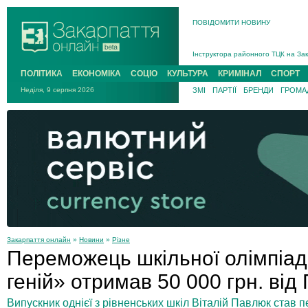
ПОВІДОМИТИ НОВИНУ
На війні загинув 26-річний військо
Інструктора районного ТЦК на Зак
В Ужгороді попрощаються із полег
ПОЛІТИКА
ЕКОНОМІКА
СОЦІО
КУЛЬТУРА
КРИМІНАЛ
СПОРТ
В Ужгороді 5 серпня попрощаються
Неділя, 9 серпня 2026
ЗМІ
ПАРТІЇ
БРЕНДИ
ГРОМАД
Підтвердили загибель захисника і
На війні з рф поліг військовий з 
На війні загинув 26-річний військо
Закарпаття онлайн
»
Новини
»
Різне
Переможець шкільної олімпіа
геній» отримав 50 000 грн. ві
Випускник однієї з рівненських шкіл Віталій Павлюк став 