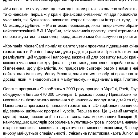
«Ми навіть не очікували, що сьогодні школярі так захоплено займають
та фінансами, перша ж у країні фінансова онлайн-олімпіада привабила
учасників, які були готові виконати непрості завдання інтернет-туру, - г
Олександр Дубілет. – Ми вітаємо переможця, який тепер зможе обрат
найпрестижніший ВИШ України, всіх учасників проекту, котрі отримали
попрактикуватися в економіці перед екзаменами без залучення репетит
«Компанія MasterCard приділяє багато уваги проектам підвищення фіна
грамотності в Україні. Тому ми дуже раді, що разом з ПриватБанком н
реалізувати цей чудовий і напрочуд важливий для розвитку нашої краї
кожного учасника вихід у фінал – це велике досягнення, зароблене кл
Я впевнена, що у фіналістів, які працювали сьогодні разом з нами в на
найтехнологічнішому банку України, залишаться незабутні враження та
досвід, який їм знадобиться в майбутньому,» - відзначила віра Платон
Освітня програма «ЮніорБанк» з 2009 року працює в Україні, Росії, Грузі
об’єднуючи більше 470 000 школярів. В рамках проекту ПриватБанк не 
можливість безплатного навчання з фінансових послуг для дітей та підл
Національна програма фінансової грамотності «ЮніорБанк» принципово
від звичних шкільних програм і курсів. Перш за все. Це цікавий матеріа
мультфільми, презентації, та навіть соціальна мережа юних банкірів. 
наймолодших школярів розроблена мультяшно-ігрова програма навчан
старшокласників – можливість практичного вивчення економіки, бізнесу
вибору майбутньої спеціальності . Унікальна пластикова карта Junior, 