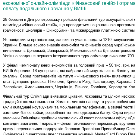
економічної онлайн-олімпіади «Фінансовий геній» і отрима
оплату подальшого навчання у ВИШі.
29 березня в Дніпропетровську пройшов фінальний тур всеукраїнської 
олімпіади «Фінансовий геній», що проводиться національною програмо
грамотності школярів «ЮнікорБанк» та міжнародною платіжною систем
Як повідомили організатори, заявки на участь подали 1210 випускників 
України. Більше всього знавців економіки та фінансів серед українськи
виявилося в Донецькій, Запорізькій, Миколаївській та Дніпропетровські
Успішно завдання першого інтерактивного туру олімпіади виконали 700 
У фіналі чемпіонату юних економістів за головний приз – 50 тис. грн. н
ВИШі боролися 18 суперників, які набрали найвищу кількість балів у п
змагань. Серед претендентів на титул «Фінансового генія» виявилися ш
міст: Дніпропетровська, Нікополя, Кривого Рогу, Павлограду, Харкова,
Запоріжжя, Хмельницького, Чернівців, Рівного, Горлівки, Хоролу та Ко
Фінальний тур Олімпіади виявився цікавим, яскравим та цілком несхо
традиційні шкільні змагання. Замість листків паперу та ручок робочі мі
були обладнані ноутбуками та мобільними телефонами, а звичні тести і
замінили бізнес-кейси, розроблені топ-менеджерами банку. Окрім виріш
учасники Олімпіади пройшли захоплюючий квест поверхами офісу «Дел
командні змагання. І нарешті – фінал, оголошення переможця, врученн
призу і персональних подарунків Головою Правління ПриватБанку Ол
Дубілетом і директором представництва компанії MasterCard Вірою Пл