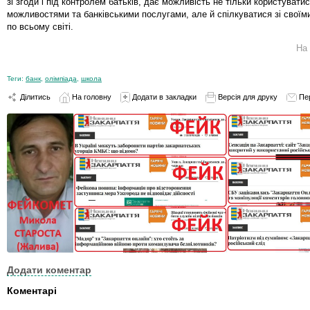
зі згоди і під контролем батьків, дає можливість не тільки користуват
можливостями та банківськими послугами, але й спілкуватися зі свої
по всьому світі.
На
Теги:
банк
,
олімпіада
,
школа
Ділитись
На головну
Додати в закладки
Версія для друку
Пе
Додати коментар
Коментарі