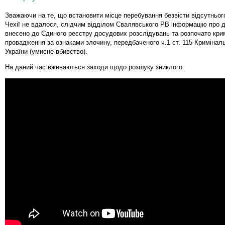
Зважаючи на те, що встановити місце перебування безвісти відсутньо
Чехії не вдалося, слідчим відділом Свалявського РВ інформацію про 
внесено до Єдиного реєстру досудових розслідувань та розпочато кри
провадження за ознаками злочину, передбаченого ч.1 ст. 115 Кримінал
України (умисне вбивство).
На даний час вживаються заходи щодо розшуку зниклого.