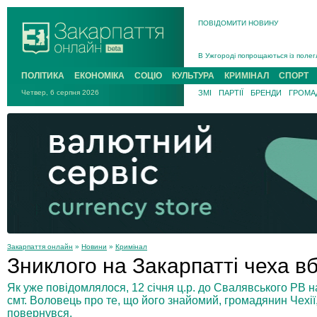
ПОВІДОМИТИ НОВИНУ
Інструктора районного ТЦК на Зак
В Ужгороді попрощаються із полег
В Ужгороді 5 серпня попрощаються
ПОЛІТИКА
ЕКОНОМІКА
СОЦІО
КУЛЬТУРА
КРИМІНАЛ
СПОРТ
Підтвердили загибель захисника і
Четвер, 6 серпня 2026
ЗМІ
ПАРТІЇ
БРЕНДИ
ГРОМАД
На війні з рф поліг військовий з 
На Хустщині внаслідок ДТП за уча
Інструктора районного ТЦК на Зак
Закарпаття онлайн
»
Новини
»
Кримінал
Зниклого на Закарпатті чеха в
Як уже повідомлялося, 12 січня ц.р. до Свалявського РВ 
смт. Воловець про те, що його знайомий, громадянин Чехії, 
повернувся.