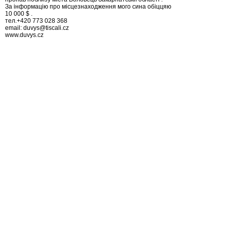
За інформацію про місцезнаходження мого сина обіццяю
10 000 $ .
тел.+420 773 028 368
email: duvys@tiscali.cz
www.duvys.cz