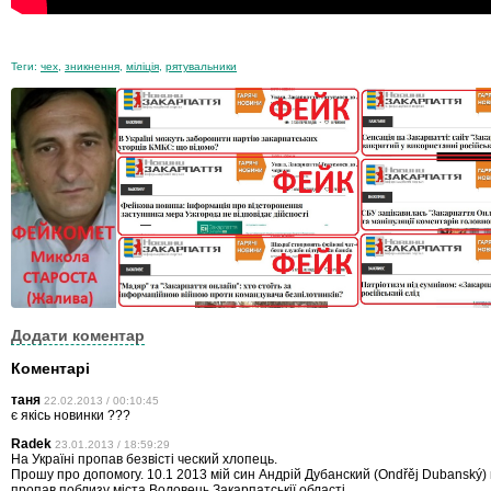
Теги:
чех
,
зникнення
,
міліція
,
рятувальники
Додати коментар
Коментарі
таня
22.02.2013 / 00:10:45
є якісь новинки ???
Radek
23.01.2013 / 18:59:29
На Україні пропав безвісті ческий хлопець.
Прошу про допомогу. 10.1 2013 мій син Андрій Дубанский (Оndřěj Dubanský) 
пропав поблизу міста Воловець Закарпатськії області .