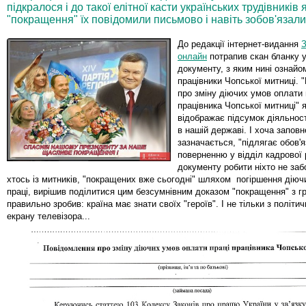
підкралося і до такої елітної касти українських трудівників
"покращення" їх повідомили письмово і навіть зобов'язали
До редакції інтернет-видання
З
онлайн
потрапив скан бланку у
документу, з яким нині ознай
працівники Чопської митниці. 
про зміну діючих умов оплати 
працівника Чопської митниці" 
відображає підсумок діяльності
в нашій державі. І хоча заповн
зазначається, "підлягає обов'
поверненню у відділ кадрової р
документу робити ніхто не заб
хтось із митників, "покращених вже сьогодні" шляхом погіршення діюч
праці, вирішив поділитися цим безсумнівним доказом "покращення" з гр
правильно зробив: країна має знати своїх "героїв". І не тільки з політич
екрану телевізора...