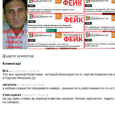
Додати коментар
Коментарі
Все ...
21.09.2012 / 13:43:34
Это все происки Калетника - который балатируется от партии Комунистов 
в Партию Регионов ))))
читатель
19.09.2012 / 20:33:06
а хабари повнистю передавати наверх...раньше хоть работникам что-то ост
Спостерігач
19.09.2012 / 20:11:50
Це ще один стимул до корупції в митних органах. Низька зарплатня - будуть
на хабарах...