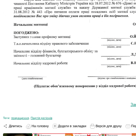
За
Теги:
покращення
,
Партія регіонів
Ділитись
На головну
Додати в закладки
Версія для друку
Пе