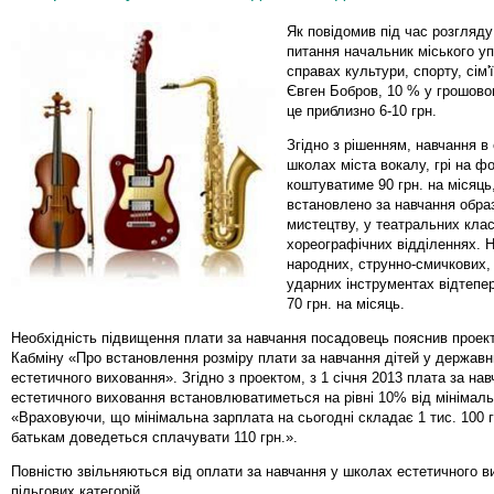
Як повідомив під час розгляду
питання начальник міського уп
справах культури, спорту, сім'
Євген Бобров, 10 % у грошовом
це приблизно 6-10 грн.
Згідно з рішенням, навчання в
школах міста вокалу, грі на фо
коштуватиме 90 грн. на місяць
встановлено за навчання обра
мистецтву, у театральних клас
хореографічних відділеннях. Н
народних, струнно-смичкових,
ударних інструментах відтепе
70 грн. на місяць.
Необхідність підвищення плати за навчання посадовець пояснив проек
Кабміну «Про встановлення розміру плати за навчання дітей у держав
естетичного виховання». Згідно з проектом, з 1 січня 2013 плата за на
естетичного виховання встановлюватиметься на рівні 10% від мінімаль
«Враховуючи, що мінімальна зарплата на сьогодні складає 1 тис. 100 г
батькам доведеться сплачувати 110 грн.».
Повністю звільняються від оплати за навчання у школах естетичного в
пільгових категорій.