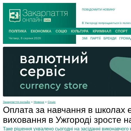
ПОВІДОМИТИ НОВИНУ
Інструктора районного ТЦК на Зак
В Ужгороді попрощаються із полег
В Ужгороді 5 серпня попрощаються
ПОЛІТИКА
ЕКОНОМІКА
СОЦІО
КУЛЬТУРА
КРИМІНАЛ
СПОРТ
Підтвердили загибель захисника і
Четвер, 6 серпня 2026
ЗМІ
ПАРТІЇ
БРЕНДИ
ГРОМАД
На війні з рф поліг військовий з 
На Хустщині внаслідок ДТП за уча
Інструктора районного ТЦК на Зак
Закарпаття онлайн
»
Новини
»
Соціо
Оплата за навчання в школах 
виховання в Ужгороді зросте 
Таке рішення ухвалено сьогодні на засіданні виконавчого к