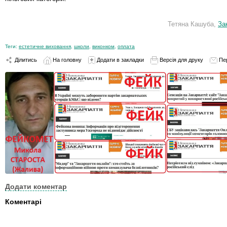
Тетяна Кашуба,
За
Теги:
естетичне виховання
,
школи
,
виконком
,
оплата
Ділитись
На головну
Додати в закладки
Версія для друку
Пе
Додати коментар
Коментарі