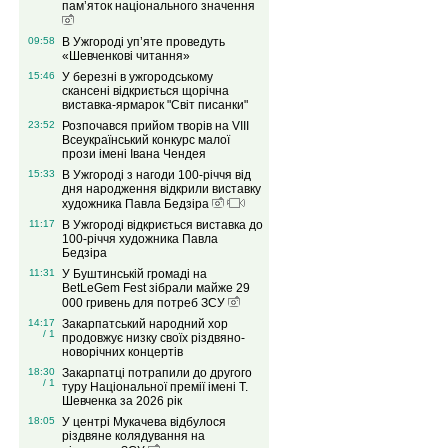
пам’яток національного значення
09:58
В Ужгороді уп’яте проведуть
«Шевченкові читання»
15:46
У березні в ужгородському
скансені відкриється щорічна
виставка-ярмарок "Світ писанки"
23:52
Розпочався прийом творів на VІIІ
Всеукраїнський конкурс малої
прози імені Івана Чендея
15:33
В Ужгороді з нагоди 100-річчя від
дня народження відкрили виставку
художника Павла Бедзіра
11:17
В Ужгороді відкриється виставка до
100-річчя художника Павла
Бедзіра
11:31
У Буштинській громаді на
BetLeGem Fest зібрали майже 29
000 гривень для потреб ЗСУ
14:17
Закарпатський народний хор
/ 1
продовжує низку своїх різдвяно-
новорічних концертів
18:30
Закарпатці потрапили до другого
/ 1
туру Національної премії імені Т.
Шевченка за 2026 рік
18:05
У центрі Мукачева відбулося
різдвяне колядування на