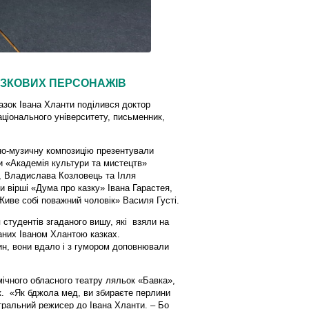
АЗКОВИХ ПЕРСОНАЖІВ
зок Івана Хланти поділився доктор
ціонального університету, письменник,
рно-музичну композицію презентували
и «Академія культури та мистецтв»
, Владислава Козловець та Ілля
 вірші «Дума про казку» Івана Гарастея,
Живе собі поважний чоловік» Василя Густі.
 студентів згаданого вишу, які взяли на
саних Іваном Хлантою казках.
н, вони вдало і з гумором доповнювали
ічного обласного театру ляльок «Бавка»,
. «Як бджола мед, ви збираєте перлини
тральний режисер до Івана Хланти. – Бо