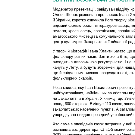
Модератор презентації, завідувач відділу 
Олеся Шелак розповіла про внесок Івана Х
й України, коротко озвучила його творчу бі
відомий фольклорист, літературознавець, ми
педагог, краєзнавець, просвітянин, провідни
аматорського мистецтва комунального закла
центр культури» Закарпатської обласної рад
У творчій біографії Івана Хланти багато що 
фольклору різних часів. Взяти хоча б те, 
виходять з дивовижною регулярністю. І це, п
кануть у Лету, а будуть збережені для нащад
ще й свідченням високої працездатності, ст
фольклорних скарбів.
Нова книжка, яку Іван Васильович презентув
найґрунтовніших, найбільших за обсягом вид
на Закарпатті й в Україні. У книжці, що з’яв
понад 600 сторінок. Вміщує 110 казок, записа
закарпатських населених пунктів. А загалом 
упорядкував і видав провідний український
Хто саме з оповідачів казок потрапив у цей з
розповіла в.о. директора КЗ «Обласний орг
ЗОР, заслужена працівниця культури України