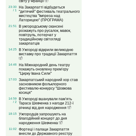
світу у Франції
23:30
На Закарпатті відбудеться
/ 1
"дитячий" фестиваль театрального
мистецтва "Імпреза над
Латорицею" (ПРОГРАМА)
21:51
В ужгородському скансені
розкажуть про русалок, мавок,
повітруль, потерчат у
традиційному світогляді
закарпатців
14:25
В Ужгороді відкрили великодню
виставку про традиції Закарпаття
14:46
На Міжнародний день театру
покажуть оновлену прем’єру
"Цирку Івана Сили"
17:03
Закарпатський народний хор став
засновником фольклорного
фестивалю-конкурсу "Шовкова
косиця"
14:59
В Ужгороді вшанували пам’ять
/ 2
Тараса Шевченка з нагоди 212-ї
річниці від дня народження
18:15
Ужгородців запрошують на
благодійний концерт до дня
народження Шевченка
11:02
Фортеці і палаци Закарпаття
внесли до Державного реєстру