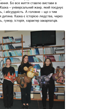
хнення. Бо все життя ставлю вистави в
. Казка – універсальний жанр, який поєднує
ть, і абсурдність. А головне – що з тим
 дитина. Казка є історією людства, через
ь, гумор, історія, характер закарпатців.