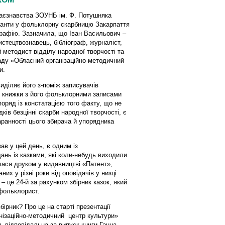
краєзнавства ЗОУНБ ім. Ф. Потушняка
ланти у фольклорну скарбницю Закарпаття
ографію. Зазначила, що Іван Васильович –
стецтвознавець, бібліограф, журналіст,
й методист відділу народної творчості та
ду «Обласний організаційно-методичний
и.
виділяє його з-поміж записувачів
що книжки з його фольклорними записами
оряд із констатацією того факту, що не
ків безцінні скарби народної творчості, є
аранності цього збирача й упорядника
ав у цей день, є одним із
ань із казками, які коли-небудь виходили
илася друком у видавництві «Патент»,
них у різні роки від оповідачів у низці
– це 24-й за рахунком збірник казок, який
 фольклорист.
бірник? Про це на старті презентації
анізаційно-методичний центр культури»
, відповідальна за випуск книги Ганна