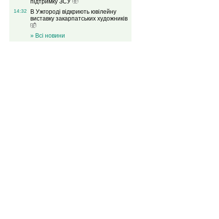
підтримку ЗСУ
14:32
В Ужгороді відкриють ювілейну
виставку закарпатських художників
» Всі новини