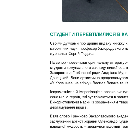
СТУДЕНТИ ПЕРЕВТІЛИЛИСЯ В К
Своїми думками про щойно видану книжку ка
історичних наук, професор Ужгородського на
журналіст Сергій Федака.
На вечорі-презентації оригінальну літерату
студенти комунального закладу вищої освіт
Закарпатської обласної ради Андріана Мурс
Донецький. Вони артистично продекламували
«У Копашневі на згірку» Василя Вовчка та «
Іскрометністю й імпровізацією вразив виступ
себе місію героїв, які зустрічаються в запи
Використовуючи маски із зображенням твари
декламування віршів.
Взяв слово і режисер Закарпатського академ
заслужений артист України Олександр Куцик
народної мудрості, – звернувся відомий теа