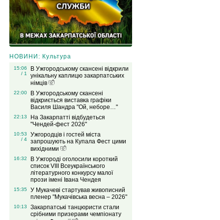
НОВИНИ: Культура
15:06
В Ужгородському скансені відкрили
/ 1
унікальну каплицю закарпатських
німців
22:00
В Ужгородському скансені
відкриється виставка графіки
Василя Шандра "Ой, неборе…"
22:13
На Закарпатті відбудеться
"Чендей-фест 2026"
10:53
Ужгородців і гостей міста
/ 4
запрошують на Купала Фест цими
вихідними
16:32
В Ужгороді оголосили короткий
список VIІІ Всеукраїнського
літературного конкурсу малої
прози імені Івана Чендея
15:35
У Мукачеві стартував живописний
пленер "Мукачівська весна – 2026"
10:13
Закарпатські танцюристи стали
срібними призерами чемпіонату