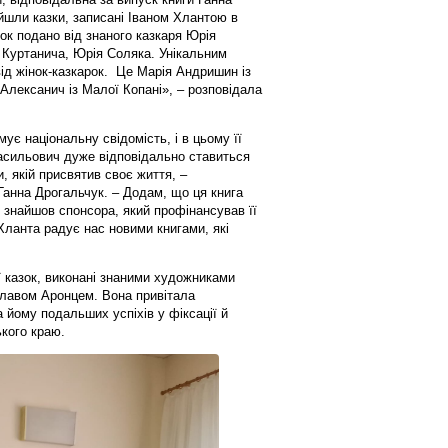
ійшли казки, записані Іваном Хлантою в
ок подано від знаного казкаря Юрія
 Куртанича, Юрія Соляка. Унікальним
від жінок-казкарок. Це Марія Андришин із
Алексанич із Малої Копані», – розповідала
є національну свідомість, і в цьому її
Васильович дуже відповідально ставиться
, якій присвятив своє життя, –
анна Дрогальчук. – Додам, що ця книга
к знайшов спонсора, який профінансував її
Хланта радує нас новими книгами, які
ї казок, виконані знаними художниками
лавом Аронцем. Вона привітала
 йому подальших успіхів у фіксації й
кого краю.