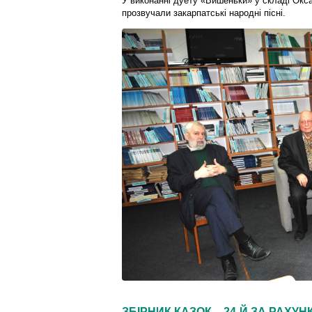
У виконанні дуету «Вишеньки» у складі Окса
прозвучали закарпатські народні пісні.
ЗБІРНИК КАЗОК – 24-Й ЗА РАХУН