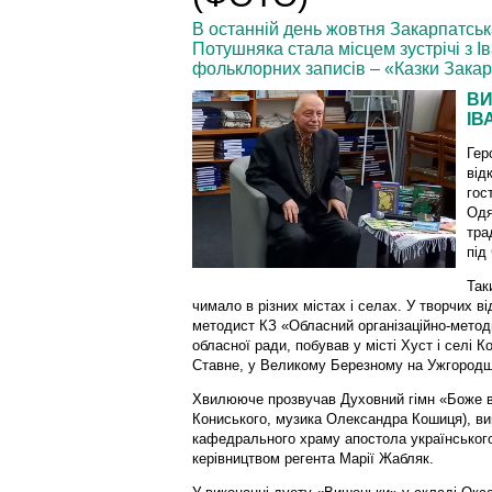
В останній день жовтня Закарпатська
Потушняка стала місцем зустрічі з 
фольклорних записів – «Казки Закар
ВИ
ІВ
Гер
від
гос
Одя
тра
під
Так
чимало в різних містах і селах. У творчих 
методист КЗ «Обласний організаційно-метод
обласної ради, побував у місті Хуст і селі 
Ставне, у Великому Березному на Ужгород
Хвилююче прозвучав Духовний гімн «Боже 
Кониського, музика Олександра Кошиця), в
кафедрального храму апостола українського
керівництвом регента Марії Жабляк.