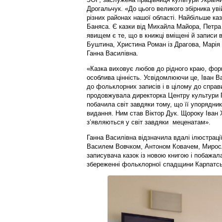
Дрогальчук. «До цього великого збірника ув
різних районах нашої області. Найбільше каз
Баняса. Є казки від Михайла Майора, Петра
явищем є те, що в книжці вміщені й записи 
Буштина, Христина Роман із Драгова, Марія 
Ганна Василівна.
«Казка виховує любов до рідного краю, форму
особлива цінність. Усвідомлюючи це, Іван 
до фольклорних записів і в цілому до справи
продовжувала директорка Центру культури Г
побачила світ завдяки тому, що її упорядни
видання. Ним став Віктор Дук. Щороку Іван 
з’являються у світ завдяки меценатам».
Ганна Василівна відзначила вдалі ілюстраці
Василем Вовчком, Антоном Ковачем, Мирос
записувача казок із новою книгою і побажала
збереженні фольклорної спадщини Карпатсь