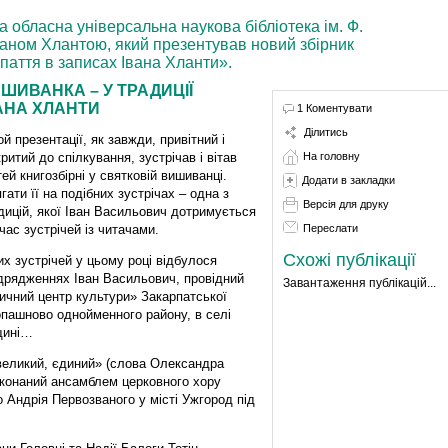
 обласна універсальна наукова бібліотека ім. Ф.
Іваном Хлантою, який презентував новий збірник
паття в записах Івана Хланти».
ШИВАНКА – У ТРАДИЦІЇ
АНА ХЛАНТИ
1 Коментувати
Ділитись
ой презентації, як завжди, привітний і
критий до спілкування, зустрічав і вітав
На головну
тей книгозбірні у святковій вишиванці.
Додати в закладки
гати її на подібних зустрічах – одна з
Версія для друку
дицій, якої Іван Васильович дотримується
 час зустрічей із читачами.
Переслати
Схожі публікації
их зустрічей у цьому році відбулося
відрядженнях Іван Васильович, провідний
Завантаження публікацій...
ичний центр культури» Закарпатської
Копашново однойменного району, в селі
щині…
великий, єдиний» (слова Олександра
иконаний ансамблем церковного хору
 Андрія Первозваного у місті Ужгород під