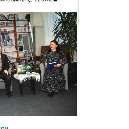
ни Головні та Надії Балоги-Тотін
КОМ