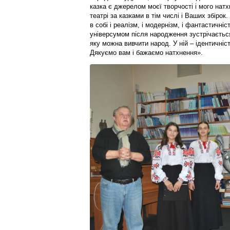
казка є джерелом моєї творчості і мого нат
театрі за казками в тім числі і Ваших збірок
в собі і реалізм, і модернізм, і фантастичніс
універсумом після народження зустрічається
яку можна вивчити народ. У ній – ідентичніст
Дякуємо вам і бажаємо натхнення».