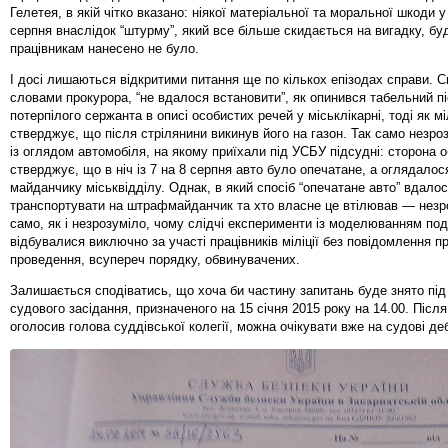
Гелетея, в якій чітко вказано: ніякої матеріальної та моральної шкоди у н
серпня внаслідок “штурму”, який все більше скидається на вигадку, буд
працівникам нанесено не було.
І досі лишаються відкритими питання ще по кількох епізодах справи. С
словами прокурора, “не вдалося встановити”, як опинився табельний п
потерпілого сержанта в описі особистих речей у міськлікарні, тоді як мі
стверджує, що після стрілянини викинув його на газон. Так само незро
із оглядом автомобіля, на якому приїхали під УСБУ підсудні: сторона 
стверджує, що в ніч із 7 на 8 серпня авто було опечатане, а оглядалос
майданчику міськвідділу. Однак, в який спосіб “опечатане авто” вдало
транспортувати на штрафмайданчик та хто власне це втілював — незро
само, як і незрозуміло, чому слідчі експерименти із моделюванням под
відбувалися виключно за участі працівників міліції без повідомлення пр
проведення, всупереч порядку, обвинувачених.
Залишається сподіватись, що хоча би частину запитань буде знято під
судового засідання, призначеного на 15 січня 2015 року на 14.00. Після
оголосив голова суддівської колегії, можна очікувати вже на судові де