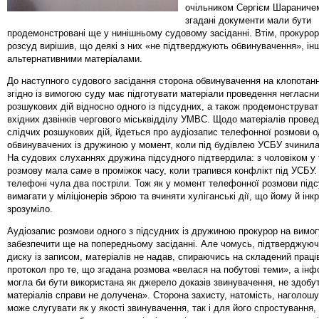
очільником Сергієм Шараничем
згадані документи мали бути
продемонстровані ще у нинішньому судовому засіданні. Втім, прокуро
розсуд вирішив, що деякі з них «не підтверджують обвинувачення», інш
альтернативними матеріалами.
До наступного судового засідання сторона обвинувачення на клопотанн
згідно із вимогою суду має підготувати матеріали проведення негласн
розшукових дій відносно одного із підсудних, а також продемонструва
вхідних дзвінків чергового міськвідділу УМВС. Щодо матеріалів прове
слідчих розшукових дій, йдеться про аудіозапис телефонної розмови о
обвинувачених із дружиною у момент, коли під будівлею УСБУ зчинила
На судових слуханнях дружина підсудного підтвердила: з чоловіком у 
розмову мала саме в проміжок часу, коли трапився конфлікт під УСБУ.
телефоні чула два постріли. Тож як у момент телефонної розмови підс
вимагати у міліціонерів зброю та вчиняти хуліганські дії, що йому й інк
зрозуміло.
Аудіозапис розмови одного з підсудних із дружиною прокурор на вимо
забезпечити ще на попередньому засіданні. Але чомусь, підтверджуюч
диску із записом, матеріалів не надав, спираючись на складений пра
протокол про те, що згадана розмова «велася на побутові теми», а інф
могла би бути використана як джерело доказів звинувачення, не здобут
матеріалів справи не долучена». Сторона захисту, натомість, наголошу
може слугувати як у якості звинувачення, так і для його спростування,