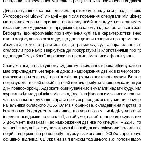
ненадання затребуваних матеріалів розцінюють як приховування док
Дивна ситуація склалась і довкола протоколу огляду місця події – при
Ужгородської міської лікарні – де після поранення оперували міліціонер
матеріалах справи в оригіналі протоколу набій не згадується жодним с
вказаний вже у документі, продемонстрованому під час останнього зас
Виходить, що інформацію про вилучення кулі та її характеристики вне
вже в ході судового розгляду, що дає підстави говорити про прямі фал
з'ясувати, як могло трапитись те, що трапилось, суд, а паралельно і с
оголосили про намір звернутись до прокуратури із клопотаннями про 
відповідної службової перевірки на предмет можливих фальшувань.
Знову ж таки, на наступному судовому засіданні сторона обвинувачен
має оприлюднити безперечні докази надходження дзвінків із чергового
викликом на місце події працівників патрульно-постової служби. Бо ж на
незрозуміло, в який спосіб і на чий виклик прибули «попереджати штурм
дії» правоохоронці. Адвокати обвинувачених вимагали надати суду, на
журнал вхідних дзвінків з міськвідділу із зафіксованим записом про ви
час останнього слухання справи прокурор продемонстрував лише супр
начальника обласного УСБУ Олега Любенкова, складений на підставі р
із чергових. Із документу випливає, що чергового міськвідділу чергов
інцидент повідомив по спецлінії, а той уже, начебто, переадресував в
У документі вказаний і час надходження дзвінка по спецлінії – 22.45, то
усі нині підсудні вже були затримані і в кайданках очікували подальшо
подій. Твердження про «спробу штурму і захоплення УСБУ» спростовує 
офіційної відповіді СБ України за підписом тодішнього в.о. голови відо