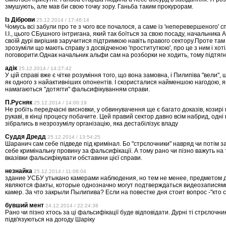
змушують, але мав би свою точку зору. Ганьба таким прокурорам.
Із Діброви
25.12.2014 / 17:46:14
Чомусь всі забули про те з чого все почалося, а саме із 'неперевершеного' с
І.І., цього СБушного інтригана, який так боїться за свою посаду, начальника
своїй дурі вирішив заручитися підтримкою навіть правого сектору.Проте там
зрозуміли що мають справу з досвідченою 'проституткою', про це з ним і хот
поговорити.Однак начальник альфи сам на розборки не ходить, тому підтягн
адік
25.12.2014 / 14:27:42
У цій справі вже є чітке розуміння того, що вона замовна, і Пилипіва "вели", 
як одного з найактивніших опонентів. І скористалися найменшою нагодою, я
намагаються "дотягти" фальсифікуванням справи.
П.Русняк
25.12.2014 / 14:00:19
Не робіть передчасні висновки, у обвинувачення ще є багато доказів, козирі
рукаві, в кінці процесу побачите. Цей правий сектор давно всім набрид, одні
зібрались в незрозумілу організацію, яка дестабілізує владу
Суддя Дредд
25.12.2014 / 13:54:25
Шаранич сам себе підведе під кримінал. Бо "стрєлочники" навряд чи потім з
себе кримінальну провину за фальсифікації. А тому рано чи пізно важуть на 
вказівки фальсифікувати обставини цієї справи.
незнайка
25.12.2014 / 11:08:04
здание УСБУ утыкано камерами наблюдения, но тем не менее, предметом 
являются факты, которые однозначно могут подтверждаться видеозаписям
камер. За что закрыли Пылипива? Если на повестке дня стоит вопрос -"кто 
бувший мент
24.12.2014 / 22:24:38
Рано чи пізно хтось за ці фальсифікації буде відповідати. Дурні ті стрєлочники
підв'язуються на догоду Шаріку