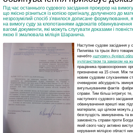
Під час останнього судового засідання прокурор на вимог
що якісно різниться із копією оригіналу, долученого до ма
незрозумілий спосіб з'явилося дописане формулювання, яко
на вимогу суду за клопотаннями адвокатів обвинувачення
вагомі документи, які можуть слугувати доказами і повніст
якою її змалювала міліція Шаранича.
Наступне судове засідання у 
Пилипіва та трьох його товар
начебто
«штурму» будівлі обл
хуліганством та замахом на ж
працівника правоохоронних ор
призначене на 15 січня. Між ти
новим судовим слуханнямм ст
очевидною абсурдність звинув
вигулькуванням фактів фабр
справи. Тим більш інтригує те
наступного судового засіданн
обвинувачення врешті має під
матеріали, що цілком можуть 
безглуздість звинувачень та в
замовність справи проти Богд
який свого часу активно висту
керування міліцією області нин