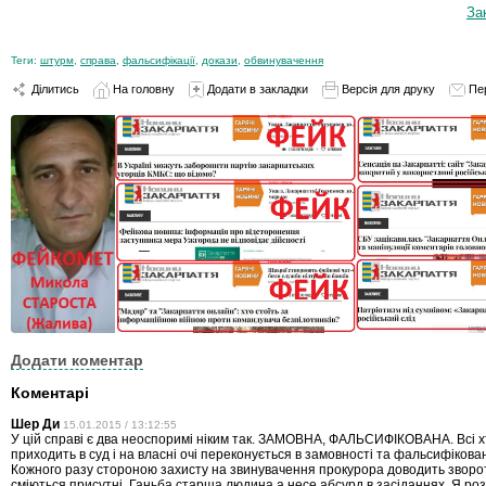
За
Теги:
штурм
,
справа
,
фальсифікації
,
докази
,
обвинувачення
Ділитись
На головну
Додати в закладки
Версія для друку
Пе
Додати коментар
Коментарі
Шер Ди
15.01.2015 / 13:12:55
У цій справі є два неоспоримі ніким так. ЗАМОВНА, ФАЛЬСИФІКОВАНА. Всі 
приходить в суд і на власні очі переконується в замовності та фальсифікова
Кожного разу стороною захисту на звинувачення прокурора доводить зворо
сміються присутні. Ганьба старша людина а несе абсурд в засіданнях. Я ро