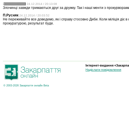
:)))))))))))))))))))
24.12.2014 / 20:13:08
Злочинці завжди тримаються друг за дружку. Так і наші менти з прокурворам
П.Русняк
24.12.2014 / 20:03:52
Не переживайте все доведемо, як і справу стосовно Диби. Коли міліція діє в 
прокуратурою, результат буде.
Інтернет-видання «Закарпа
Надіслати повідомлення
© 2003-2026 Закарпаття онлайн Beta