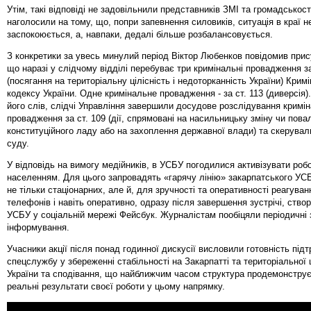
Утім, такі відповіді не задовільнили представників ЗМІ та громадськості
наголосили на тому, що, попри запевнення силовиків, ситуація в краї н
заспокоюється, а, навпаки, дедалі більше розбалансовується.
З конкретики за увесь минулий період Віктор Любенков повідомив прису
що наразі у слідчому відділі перебуває три кримінальні провадження за
(посягання на територіальну цілісність і недоторканність України) Крим
кодексу України. Одне кримінальне провадження - за ст. 113 (диверсія). 
його слів, слідчі Управління завершили досудове розслідування кримі
провадження за ст. 109 (дії, спрямовані на насильницьку зміну чи пова
конституційного ладу або на захоплення державної влади) та скерувал
суду.
У відповідь на вимогу медійників, в УСБУ погодилися активізувати робо
населенням. Для цього запровадять «гарячу лінію» закарпатського УС
не тільки стаціонарних, але й, для зручності та оперативності реагуван
телефонів і навіть оперативно, одразу після завершення зустрічі, ство
УСБУ у соціальній мережі Фейсбук. Журналістам пообіцяли періодичні з
інформування.
Учасники акції після понад годинної дискусії висловили готовність під
спецслужбу у збереженні стабільності на Закарпатті та територіальної ц
України та сподівання, що найближчим часом структура продемонструє
реальні результати своєї роботи у цьому напрямку.