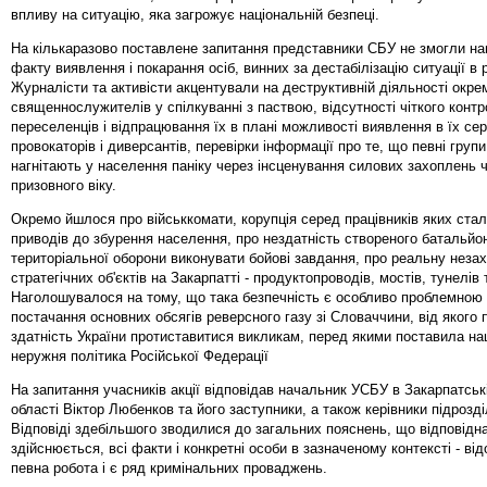
впливу на ситуацію, яка загрожує національній безпеці.
На кількаразово поставлене запитання представники СБУ не змогли на
факту виявлення і покарання осіб, винних за дестабілізацію ситуації в р
Журналісти та активісти акцентували на деструктивній діяльності окре
священнослужителів у спілкуванні з паствою, відсутності чіткого конт
переселенців і відпрацювання їх в плані можливості виявлення в їх се
провокаторів і диверсантів, перевірки інформації про те, що певні груп
нагнітають у населення паніку через інсценування силових захоплень ч
призовного віку.
Окремо йшлося про військкомати, корупція серед працівників яких ста
приводів до збурення населення, про нездатність створеного батальйо
територіальної оборони виконувати бойові завдання, про реальну неза
стратегічних об'єктів на Закарпатті - продуктопроводів, мостів, тунелів
Наголошувалося на тому, що така безпечність є особливо проблемною
постачання основних обсягів реверсного газу зі Словаччини, від якого
здатність України протиставитися викликам, перед якими поставила на
неружня політика Російської Федерації
На запитання учасників акції відповідав начальник УСБУ в Закарпатськ
області Віктор Любенков та його заступники, а також керівники підрозді
Відповіді здебільшого зводилися до загальних пояснень, що відповідн
здійснюється, всі факти і конкретні особи в зазначеному контексті - від
певна робота і є ряд кримінальних проваджень.