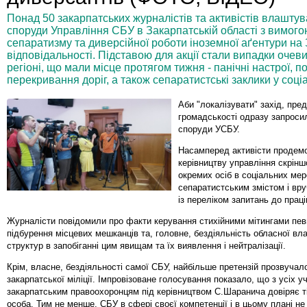
Понад 50 закарпатських журналістів та активістів влаштува
споруди Управління СБУ в Закарпатській області з вимог
сепаратизму та диверсійної роботи іноземної аґентури на 
відповідальності. Підставою для акції стали випадки очевид
регіоні, що мали місце протягом тижня - панічні настрої, по
перекривання доріг, а також сепаратистські заклики у соц
Аби "локалізувати" захід, пред
громадськості одразу запроси
споруди УСБУ.
Насамперед активісти продем
керівництву управління скрінш
окремих осіб в соціальних ме
сепаратистським змістом і вр
із переліком запитань до праці
Журналісти повідомили про факти керування стихійними мітингами пе
підбурення місцевих мешканців та, головне, бездіяльність обласної вл
структур в запобіганні цим явищам та їх виявлення і нейтралізації.
Крім, власне, бездіяльності самої СБУ, найбільше претензій прозвучал
закарпатської міліції. Імпровізоване голосування показало, що з усіх уч
закарпатським правоохоронцям під керівництвом С.Шаранича довіряє т
особа. Тим не менше, СБУ в сфері своєї компетенції і в цьому плані не