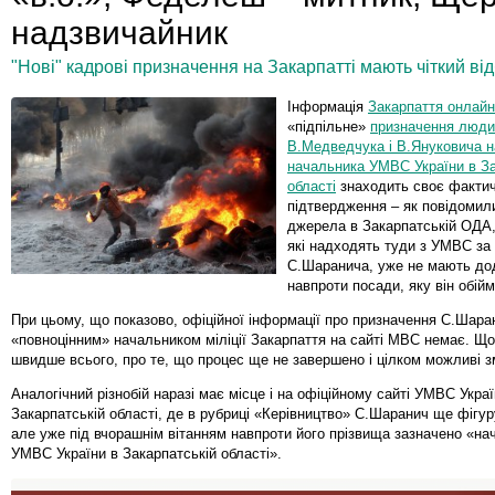
надзвичайник
"Нові" кадрові призначення на Закарпатті мають чіткий ві
Інформація
Закарпаття онлайн
«підпільне»
призначення люди
В.Медведчука і В.Януковича н
начальника УМВС України в За
області
знаходить своє факти
підтвердження – як повідомил
джерела в Закарпатській ОДА,
які надходять туди з УМВС за
С.Шаранича, уже не мають дод
навпроти посади, яку він обійм
При цьому, що показово, офіційної інформації про призначення С.Шара
«повноцінним» начальником міліції Закарпаття на сайті МВС немає. Що
швидше всього, про те, що процес ще не завершено і цілком можливі з
Аналогічний різнобій наразі має місце і на офіційному сайті УМВС Украї
Закарпатській області, де в рубриці «Керівництво» С.Шаранич ще фігуру
але уже під вчорашнім вітанням навпроти його прізвища зазначено «на
УМВС України в Закарпатській області».