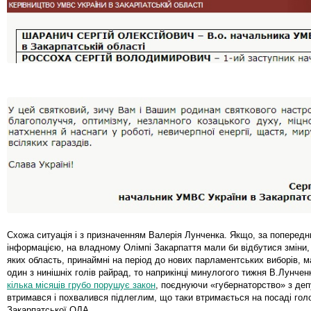
Схожа ситуація і з призначенням Валерія Лунченка. Якщо, за поперед
інформацією, на владному Олімпі Закарпаття мали би відбутися зміни,
яких область, принаймні на період до нових парламентських виборів, м
один з нинішніх голів райрад, то наприкінці минулогого тижня В.Лунчен
кілька місяців грубо порушує закон
, поєднуючи «губернаторство» з деп
втримався і похвалився підлеглим, що таки втримається на посаді гол
Закарпатської ОДА.