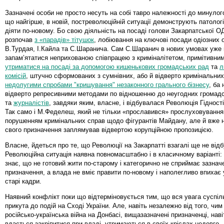
Зазначені особи не просто несуть на собі тавро належності до минулог
що найгірше, в новій, постреволюційній ситуації демонструють патолог
діяти по-новому. Бо свою діяльність на посаді голови Закарпатської 
розпочав
з «парадів» тітушок
, лобіювання на ключові посади одіозних о
В.Турдая, І.Кайла та С.Шаранича. Сам С.Шаранич в нових умовах уже 
запам’ятатися неприхованою співпрацею з криміналітетом, примітивни
утриматися на посаді за допомогою кишенькових громадських рад
та
л
комісій
, штучно сформованих з сумнівних, або й відверто кримінальних
недолугими спробами "кришування" незаконного грального бізнесу
, ба 
відверто репресивними методами по відношенню до неугодних громадсь
та
журналістів
, завдяки яким, власне, і відбувалася Революція Гідності
Так само і М.Феделеш, який не тільки «прославився» прослуховування
порушенням кримінальних справ щодо фігурантів Майдану, але й вже 
свого призначення заплямував відвертою корупційною пропозицією.
Власне, йдеться про те, що Революції на Закарпатті взагалі ще не від
Революційна ситуація наявна повномасштабно і в класичному варіанті: 
знає, що не готовий жити по-старому і категорично не сприймає зазначе
призначення, а влада не вміє правити по-новому і наполегливо впихає 
старі кадри.
Наявний конфлікт поки що відтерміновується тим, що вся увага суспіл
прикута до подій на Сході України. Але, навіть незалежно від того, чи
російсько-українська війна на Донбасі, вищазазначені призначенці, нав
вдасться закріпитися при владі, утримаються в своїх кріслах недовго.