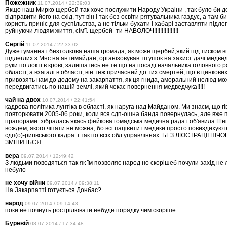
Пожежник
11.07.2014 / 22:39:03
Якщо наш Мирко щербей так хоче послужити Народу Украіни , так було би 
відправити його на схід, тут він і так без освіти рятувальника газдує, а там б
користь приніс для суспільства, а не тільки бухати і хабарі заставляти підле
руйнуючи людям життя, сім'ї. щербей- ти НАВОЛОЧ!!!!!!!!!!!!!!!!
Сергій
11.07.2014 / 22:33:02
Дуже гуманна і безтолкова наша громада, як може щербей,який під тиском в
підлеглих з Мнс на антимайдан, організовував тітушок на захист дачі медвед
руки по локті в крові, залишатись не те що на посаді начальника головного 
області, а взагалі в області, він теж причасний до тих смертей, що в цинкови
привозять нам до додому на закарпаття, як ця гнида, аморальний нелюд мо
передвигатись по нашій землі, який чекає повернення медведчука!!!!!
чай на двох
10.07.2014 / 22:41:54
кадрова політика лунтіка в області, як наруга над Майданом. Ми знаєм, що гі
повторювати 2005-06 роки, коли вся сдп-ошна банда повернулась, але вже п
прапорами. зібралась якась фейкова гомадська медична рада і об'явила Ш
вождем, якого чіпати не можна, бо всі пацієнти і медики просто повиздихуют
сдп(о)-ригівського кадра. і так по всіх обл.управліннях. БЕЗ ЛЮСТРАЦІЇ НІЧ
ЗМІНИТЬСЯ
вера
09.07.2014 / 12:49:42
З людьми поводяться так як їм позволяє народ но скорішеб почули захід не 
небуло
не хочу війни
09.07.2014 / 09:38:11
На Закарпатті готується Донбас?
народ
09.07.2014 / 09:14:43
поки не почнуть рострілювати небуде порядку чим скоріше
Буревій
08.07.2014 / 17:34:48