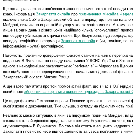
Ще одна цікава історія пов’язана з «заповненням» вакантної посади го
краю. Інформація
Закарпаття онлайн
про
призначення Михайла Федел
екс-очільника СБУ в Закарпатській області в період, що припав на апог
Майдані, викликала справжній фурор у колах зацікавлених. А тому на 
лише за один день з різних боків надійшло кілька "спокусливих" пропоз
відповідну публікацію зі стрічки новин. Що, безумовно, підтверджує, що
випадку неофіційна інформація
Закарпаття онлайн
є (чи, точніше, за н
інформацією - була) достовірною.
Натомість, практично довершеним фактом станом на нині є перепризна
поданням В.Лунченка, на посаду начальника У ДСНС України в Закарпа
одного з найодіозніших закарпатських "регіоналів" – Мирослава Щербея
вже відбулося інше перепризначення – начальника
Державної фінансов
Закарпатській області Миколи Рябця.
А ще варто пам'ятати про той промовистий факт, що з часів О.Ледиди 
новій владі
зберегли всі керівники основних підрозділів Закарпатської
Це щодо фактичної сторони справи. Процеси тривають і всі зазначені 
обов’язково є доконечними. Тим більше, з огляду на підкилимність при
Реально ж маємо ситуацію, в якій, за підсумком подій на Майдані, вла
захоплюють найодіозніші представники режиму Януковича, на чолі, як 
«губернатором» В.Лунченком. Бо саме він стоїть в епіцентрі кадрових 
Закарпатті і повністю несе відповідальність за увесь пов’язаний з ними