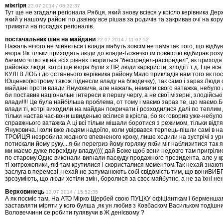
міжгіря
23.07.2014 / 08:32:37
Тут ще не згадали регіонала Рябця, який знову всівся у крісло керівника Дер
який у нашому районі по дзвінку все рішав за родичів та закривав очі на кор
тримати на посадах регіоналів.
постачальник шин на майдани
22.07.2014 / 11:02:52
Нажаль нічого не міняється і влада мабуть зовсім не памятає того, що відб
вчора.Як тільки приходять люди до влади-Божечко їм повністю відбирає розум 
бачимо чітко як на всіх рівнях твориться "беспредел-распредел", як приходят
районах люди, котрі ще вчора були з ПР, люди карєристи, злодії і т.д. І це все
КУЛІ В ЛОБ і до останнього керівника району.Мало прикладів нам того як по
Ющенко(котрому також піднесли владу на блюдечку), так само і зараз.Люди 
майдані проти влади Януковича, але нажаль, немали свого ватажка, небуло 
би поставив національні інтереси в першу чергу, а не свої мізерні, злодійськ
влади!!!! Це була найбільша проблема, от тому і маємо зараз те, що маємо.
влади ті, котрі виходили на майдан покричати і розходилися далі по теплим
тільки настав час-вони швиденько всілися в крісла, бо як говорив уже-небуло
справжнього ватажка.А ці всі тільки мішали боротися з режимом, тільки відт
Януковича.І коли вже людям надоїло, коли увірвався терпець-пішли самі в на
ТРОЙЦЯ незробила жодного впевненого кроку, лише ходили на зустрічі з ур
потискали йому руку....я би перегриз йому горляку якби міг наблизитися так 
ми маємо дуже перехідну владу(((( дай Боже щоб вони недовго там пригрілис
по старому.Одне виконали-вигнали паскуду продажного президента, але у к
ті хитрожопики, які там крутилися і скористалися моментом.Так нехай знають
заслуга в перемозі, нехай не затуманюють собі свідомість тим, що вониВИБРА
зрозуміють, що люди хотіли змін, боролися за своє майбутнє, а не за їхні не
Верховинець
13.07.2014 / 15:52:35
А як посміє там. На АТО Мірко Щербей свою ПУЦКУ офіціанткам і берменшам
заставляти міряти у кого булша ,як ун любив з Ковбаском Васильком тодішн
Воловеччини се робити гулявучи в Ж денієвому ?