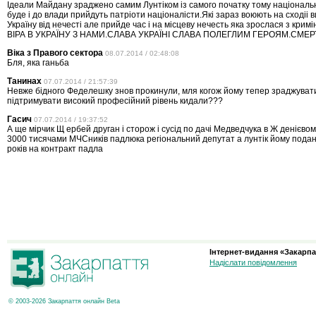
Ідеали Майдану зраджено самим Лунтіком із самого початку тому націонал
буде і до влади прийдуть патріоти націоналісти.Які зараз воюють на сходіі
Україну від нечесті але прийде час і на місцеву нечесть яка зрослася з кримі
ВІРА В УКРАЇНУ З НАМИ.СЛАВА УКРАЇНІ СЛАВА ПОЛЕГЛИМ ГЕРОЯМ.СМЕР
Віка з Правого сектора
08.07.2014 / 02:48:08
Бля, яка ганьба
Танинах
07.07.2014 / 21:57:39
Невже бідного Феделешку знов прокинули, мля когож йому тепер зраджувати
підтримувати високий професійний рівень кидали???
Гасич
07.07.2014 / 19:37:52
А ще мірчик Щ ербей друган і сторож і сусід по дачі Медведчука в Ж денієво
3000 тисячами МЧСників падлюка регіональний депутат а лунтік йому подан
років на контракт падла
Інтернет-видання «Закарпа
Надіслати повідомлення
© 2003-2026 Закарпаття онлайн Beta