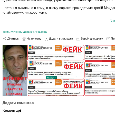
І питання виключно в тому, в якому варіанті проходитиме третій Майда
«лайтовому», чи жорсткому.
За
Теги:
Лунченко
,
Шаранич
,
Феделеш
Ділитись
На головну
Додати в закладки
Версія для друку
Пе
Додати коментар
Коментарі