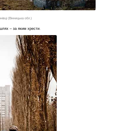
івці (Вінницька обл.)
шлях – за яким хрести.