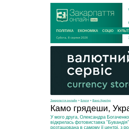
ПОЛІТИКА
ЕКОНОМІКА
СОЦІО
КУЛЬТ
Субота, 8 серпня 2026
Закарпаття онлайн
»
Блоги
»
Вано Крюґер
Камо грядеши, Укр
У мого друга, Олександра Богаченко
відкрилась фотовиставка "Бувандія".
розташована в самому її центрі, з 