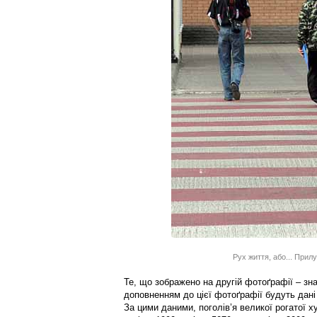
Рух життя, або... Прилу
Те, що зображено на другій фотоґрафії – з
доповненням до цієї фотоґрафії будуть дані
За цими даними, поголів’я великої рогатої ху