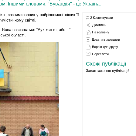
. Іншими словами, "Бувандія" - це Україна.
іях, зазнимкованих у найрізноманітніших її
2 Коментувати
тимістичному світлі.
Ділитись
. Вона називається “Рух життя, або…”
На головну
ської області.
Додати в закладки
Версія для друку
Переслати
Схожі публікації
Завантаження публікацій...