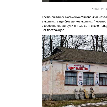
Янголи-Рятів
Третю світлину Богаченко-Мішевський назва
викритих, а ще більше невикритих, “переверт
скорботно склав руки янгол: за тяжкою праце
неї постраждав.