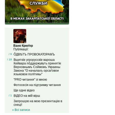
Вано Крюґер
Публікації:
/ 9
ÔДВѢТЪ ПРОВОКАТОРАМЪ
/ 19
Вшиткїе угрорусскїе вароша
Кейвара пôддержувуть принятїе
Верховнымъ Соймомъ Украины
Закона "О началахъ орсаґовои
языковои полїтикы"
"PRO читання" зі мною
Фотосесія на підтримку читання
Ще одне відео
/ 1
ВІДЕО на мій вірш
Запрошую на мою презентацію в
снеці!
» Всі записи