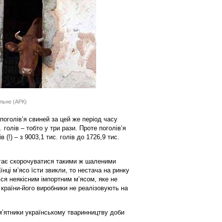
льне (АРК)
поголів’я свиней за цей же період часу
 голів – тобто у три рази. Проте поголів’я
в (!) – з 9003,1 тис. голів до 1726,9 тис.
игає скорочуватися такими ж шаленими
їнці м’ясо їсти звикли, то нестача на ринку
ся неякісним імпортним м’ясом, яке не
 країни-його виробники не реалізовують на
м’ятники українському тваринництву доби