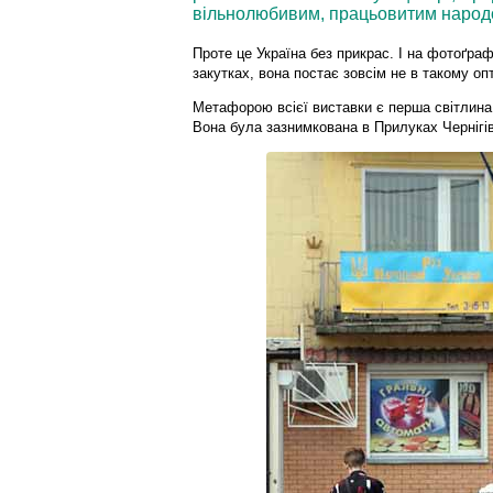
вільнолюбивим, працьовитим народом
Проте це Україна без прикрас. І на фотоґраф
закутках, вона постає зовсім не в такому оп
Метафорою всієї виставки є перша світлина
Вона була зазнимкована в Прилуках Чернігів