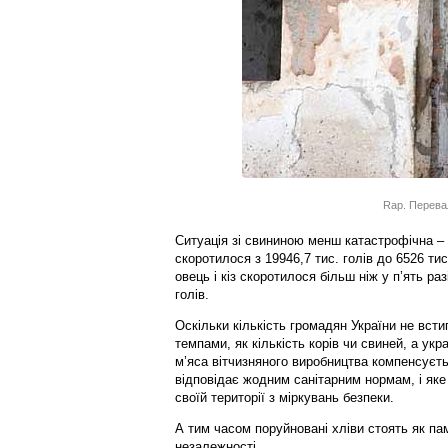
Rap. Перева
Ситуація зі свининою менш катастрофічна – 
скоротилося з 19946,7 тис. голів до 6526 тис.
овець і кіз скоротилося більш ніж у п’ять разі
голів.
Оскільки кількість громадян України не вст
темпами, як кількість корів чи свиней, а укра
м’яса вітчизняного виробництва компенсуєть
відповідає жодним санітарним нормам, і яке
своїй території з міркувань безпеки.
А тим часом поруйновані хліви стоять як па
незалежності.