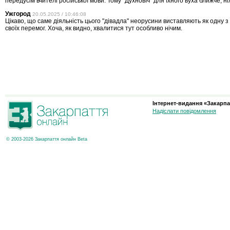
передусім вчителі російської мови. Тому "ДухновІч" для їхного вуха ближче, н
Ужгород
20.05.2025 / 10:46:08
Цікаво, що саме діяльність цього "дівадла" неорусини виставляють як одну 
своїх перемог. Хоча, як видно, хвалитися тут особливо нічим.
Інтернет-видання «Закарпа
Надіслати повідомлення
© 2003-2026 Закарпаття онлайн Beta