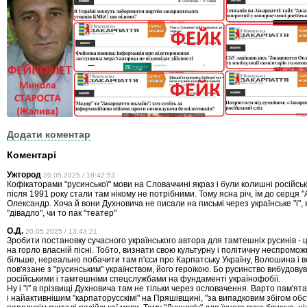
Додати коментар
Коментарі
Ужгород
20.05.2025 / 18:42:53
Кофікаторами "русинської" мови на Словаччині якраз і були колишні російські
після 1991 року стали там нікому не потрібними. Тому ясна річ, їм до серця "
Олександр. Хоча й вони Духновича не писали на письмі через українське "і", 
"дівадло", чи то пак "театер"
О.Д.
20.05.2025 / 13:43:21
Зробити постановку сучасного українського автора для тамтешніх русинів - 
на горло власній пісні. Тобто, визнати свою культурну і політичну неспромож
більше, нереально побачити там п'єси про Карпатську Україну, Волошина і в
пов'язане з "русинським" українством, його героїкою. Бо русинство вибудову
російськими і тамтешніми спецслужбами на фундаменті українофобії.
Ну і "і" в прізвищі Духновича там не тільки через ословачення. Варто пам'я
і найактивнішим "карпаторусскімі" на Пряшівщині, "за випадковим збігом обс