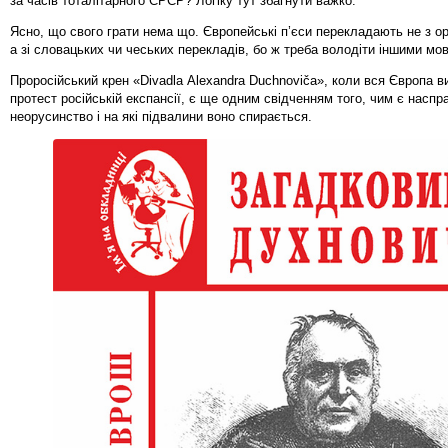
за часів тоталітарного СРСР? Логіку тут збагнути важко.
Ясно, що свого грати нема що. Європейські п’єси перекладають не з о
а зі словацьких чи чеських перекладів, бо ж треба володіти іншими мо
Проросійський крен «Divadlа Alexandra Duchnoviča», коли вся Європа 
протест російській експансії, є ще одним свідченням того, чим є наспр
неорусинство і на які підвалини воно спирається.