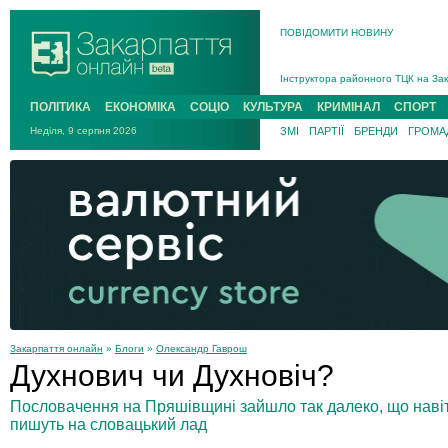
ПОВІДОМИТИ НОВИНУ
На війні загинув 26-річний військо
Інструктора районного ТЦК на Зак
В Ужгороді попрощаються із полег
ПОЛІТИКА
ЕКОНОМІКА
СОЦІО
КУЛЬТУРА
КРИМІНАЛ
СПОРТ
В Ужгороді 5 серпня попрощаються
Неділя, 9 серпня 2026
ЗМІ
ПАРТІЇ
БРЕНДИ
ГРОМАД
Підтвердили загибель захисника і
На війні з рф поліг військовий з 
На війні загинув 26-річний військо
Закарпаття онлайн
»
Блоги
»
Олександр Гаврош
Духнович чи Духновіч?
Пословачення на Пряшівщині зайшло так далеко, що навіт
пишуть на словацький лад