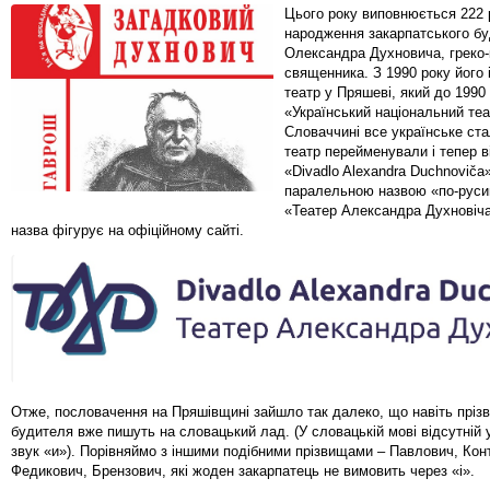
Цього року виповнюється 222 
народження закарпатського б
Олександра Духновича, греко-
священника. З 1990 року його 
театр у Пряшеві, який до 1990
«Український національний теа
Словаччині все українське ста
театр перейменували і тепер в
«Divadlo Alexandra Duchnoviča»
паралельною назвою «по-русин
«Театер Александра Духновіча
назва фігурує на офіційному сайті.
Отже, пословачення на Пряшівщині зайшло так далеко, що навіть пріз
будителя вже пишуть на словацький лад. (У словацькій мові відсутній 
звук «и»). Порівняймо з іншими подібними прізвищами – Павлович, Кон
Федикович, Брензович, які жоден закарпатець не вимовить через «і».