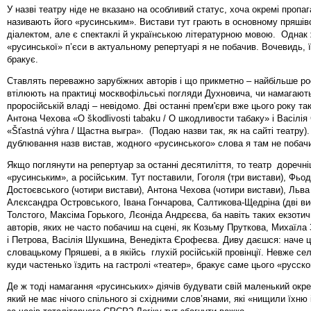
У назві театру ніде не вказано на особливий статус, хоча окремі пропа
називають його «русинським». Вистави тут грають в основному пряшів
діалектом, але є спектаклі й українською літературною мовою. Однак
«русинської» п’єси в актуальному репертуарі я не побачив. Вочевидь, 
бракує.
Ставлять переважно зарубіжних авторів і що прикметно – найбільше рос
втілюють на практиці москвофільські погляди Духновича, чи намагают
проросійській владі – невідомо. Дві останні прем'єри вже цього року так
Антона Чехова «O škodlivosti tabaku / О шкодливости табаку» і Васілія
«Šťastná výhra / Щастна выгра». (Подаю назви так, як на сайті театру). 
дублювання назв вистав, жодного «русинського» слова я там не побач
Якщо поглянути на репертуар за останні десятиліття, то театр доречні
«русинським», а російським. Тут поставили, Гоголя (три вистави), Фьо
Достоєвського (чотири вистави), Антона Чехова (чотири вистави), Льва
Алєксандра Островського, Івана Гончарова, Салтикова-Щедріна (дві ви
Толстого, Максіма Горького, Лєоніда Андрєєва, ба навіть таких екзоти
авторів, яких не часто побачиш на сцені, як Козьму Пруткова, Михаїла
і Петрова, Васілія Шукшина, Венедікта Єрофеєва. Диву даєшся: наче ц
словацькому Пряшеві, а в якійсь глухій російській провінції. Невже се
куди частенько їздить на гастролі «театер», бракує саме цього «русск
Де ж тоді намагання «русинських» діячів будувати свій маленький окре
який не має нічого спільного зі східними слов’янами, які «нищили їхню 