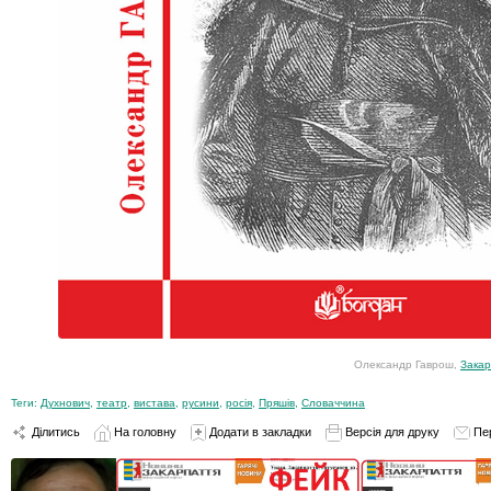
Олександр Гаврош,
Закар
Теги:
Духнович
,
театр
,
вистава
,
русини
,
росія
,
Пряшів
,
Словаччина
Ділитись
На головну
Додати в закладки
Версія для друку
Пе