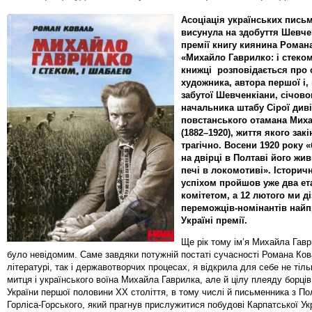
Асоціація українських пись
висунула на здобуття Шевче
премії к
нигу киянина Роман
«Михайло Гаврилко: і стеком
книжці розповідається про 
художника, автора першої і,
забутої Шевченкіани, січово
начальника штабу Сірої дивіз
повстанського отамана Мих
(1882–1920), життя якого зак
трагічно. Восени 1920 року
на двірці в Полтаві його жи
печі в локомотиві». Історич
успіхом пройшов уже два ет
комітетом, а 12 лютого ми д
переможців-номінантів найп
Україні премії.
Ще рік тому ім’я Михайла Гав
було невідомим. Саме завдяки потужній постаті сучасності Романа Ков
літературі, так і державотворчих процесах, я відкрила для себе не тіль
митця і українського воїна Михайла Гаврилка, але й цілу плеяду борці
України першої половини ХХ століття, в тому числі й письменника з П
Горліса-Горського, який прагнув прислужитися побудові Карпатської Укр