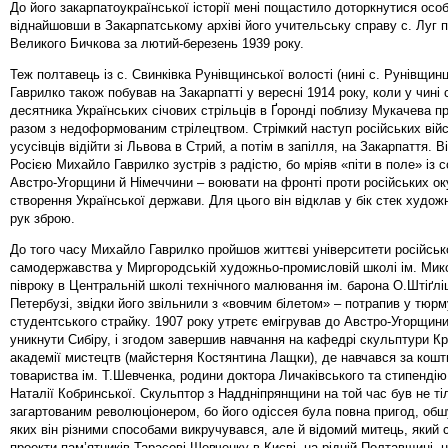
До його закарпатоукраїнської історії мені пощастило доторкнутися осо
віднайшовши в Закарпатському архіві його учительську справу с. Луг 
Великого Бичкова за лютий-березень 1939 року.
Теж полтавець із с. Свинківка Рунівщинської волості (нині с. Рунівщин
Гаврилко також побував на Закарпатті у вересні 1914 року, коли у чині
десятника Українських січових стрільців в Ґоронді поблизу Мукачева п
разом з недоформованим стрілецтвом. Стрімкий наступ російських вій
усусівців відійти зі Львова в Стрий, а потім в запілля, на Закарпаття. Ві
Росією Михайло Гаврилко зустрів з радістю, бо мріяв «піти в поле» із
Австро-Угорщини й Німеччини – воювати на фронті проти російських ок
створення Української держави. Для цього він відклав у бік стек художн
рук зброю.
До того часу Михайло Гаврилко пройшов життєві університети російськ
самодержавства у Миргородській художньо-промисловій школі ім. Мик
півроку в Центральній школі технічного малювання ім. барона О.Штіґлі
Петербузі, звідки його звільнили з «вовчим білетом» – потрапив у тюрм
студентського страйку. 1907 року утретє емігрував до Австро-Угорщини
уникнути Сибіру, і згодом завершив навчання на кафедрі скульптури Кр
академії мистецтв (майстерня Костянтина Лащки), де навчався за кошт
товариства ім. Т.Шевченка, родини доктора Личаківського та стипенді
Наталії Кобринської. Скульптор з Наддніпрянщини на той час був не ті
загартованим революціонером, бо його одіссея була повна пригод, обшу
яких він різними способами викручувався, але й відомий митець, який 
проекти пам’ятників Тарасові Шевченку в Києві, на рідній Полтавщині, 