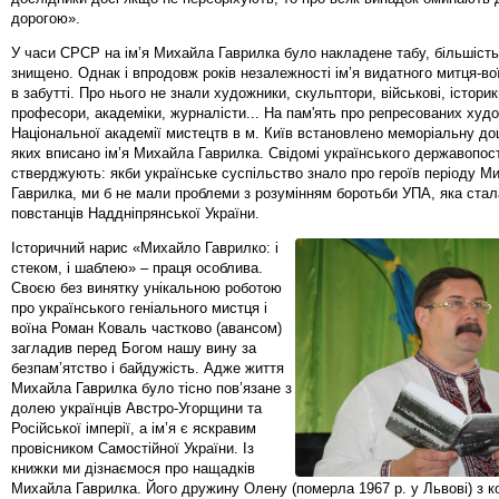
дорогою».
У часи СРСР на ім’я Михайла Гаврилка було накладене табу, більшість
знищено. Однак і впродовж років незалежності ім’я видатного митця-в
в забутті. Про нього не знали художники, скульптори, військові, історик
професори, академіки, журналісти... На пам'ять про репресованих худо
Національної академії мистецтв в м. Київ встановлено меморіальну до
яких вписано ім’я Михайла Гаврилка. Свідомі українського державопос
стверджують: якби українське суспільство знало про героїв періоду М
Гаврилка, ми б не мали проблеми з розумінням боротьби УПА, яка ста
повстанців Наддніпрянської України.
Історичний нарис «Михайло Гаврилко: і
стеком, і шаблею» – праця особлива.
Своєю без винятку унікальною роботою
про українського геніального мистця і
воїна Роман Коваль частково (авансом)
загладив перед Богом нашу вину за
безпам’ятство і байдужість. Адже життя
Михайла Гаврилка було тісно пов’язане з
долею українців Австро-Угорщини та
Російської імперії, а ім’я є яскравим
провісником Самостійної України. Із
книжки ми дізнаємося про нащадків
Михайла Гаврилка. Його дружину Олену (померла 1967 р. у Львові) з к