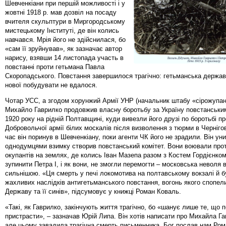
Шевченкіани при першій можливості і у
жовтні 1918 р. мав дозвіл на посаду
вчителя скульптури в Миргородському
мистецькому Інституті, де він колись
навчався. Мрія його не здійснилася, бо
«сам її зруйнував», як зазначає автор
нарису, взявши 14 листопада участь в
повстанні проти гетьмана Павла
Скоропадського. Повстання завершилося трагічно: гетьманська держав
нової побудувати не вдалося.
Чотар УСС, а згодом хорунжий Армії УНР (начальник штабу «сірожупан
Михайло Гаврилко продовжив власну боротьбу за Україну повстанськ
1920 року на рідній Полтавщині, куди вивезли його друзі по боротьбі п
Добровольчої армії білих москалів після визволення з тюрми в Чернігов
час він поринув в Шевченкіану, поки агенти ЧК його не зрадили. Він уни
однодумцями взимку створив повстанський комітет. Вони воювали про
окупантів на землях, де колись Іван Мазепа разом з Костем Гордієнко
зупинити Петра І, і як вони, не змогли перемогти – московська неволя
сильнішою. «Ця смерть у печі локомотива на полтавському вокзалі й б
жахливих наслідків антигетьманського повстання, вогонь якого спопел
Державу та її синів», підсумовує у книжці Роман Коваль.
«Такі, як Гаврилко, закінчують життя трагічно, бо «шанує лише те, що п
пристрасти», – зазначав Юрій Липа. Він хотів написати про Михайла Га
але цьому завадила трагічна смерть письменника. Бог послав нам Ром