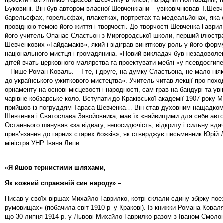
Буковині. Він був автором власної Шевченкіани – увіковічнював Т.Шевч
барельєфах, горельєфах, плакетках, портретах та медеальйонах, яка 
провідною темою його життя і творчості. До творчості Шевченка Гаври
його учитель Опанас Сластьон з Миргородської школи, перший ілюстр
Шевченкових «Гайдамаків», який і відіграв виняткову роль у його форм
національного мистця і громадянина. «Новий викладач був незадоволе
дітей вчать церковного малярства та проектувати меблі «у псевдоєгипе
– Пише Роман Коваль. – І те, і друге, на думку Сластьона, не мало нія
до українського ужиткового мистецтва». Учитель читав лекції про пох
орнаменту на основі місцевості і народності, сам грав на бандурі та уві
чарівне кобзарське коло. Вступати до Краківської академії 1907 року 
прийшов із погруддям Тараса Шевченка… Він став духовним нащадком
Шевченка і Святослава Завойовника, мав їх «найвищими для себе авт
Останнього шанував «за відвагу, непосидючість, відкриту і сильну вдач
прив’язання до гарних старих божків», як стверджує письменник Юрій 
міністра УНР Івана Липи.
«Я йшов тернистими шляхами,
Як кожний справжній син народу» –
Писав у своїх віршах Михайло Гаврилко, котрі склали єдину збірку пое
румовищах» (побачила світ 1910 р. у Кракові). Із книжки Романа Ковал
що 30 липня 1914 р. у Львові Михайло Гаврилко разом з Іваном Смол