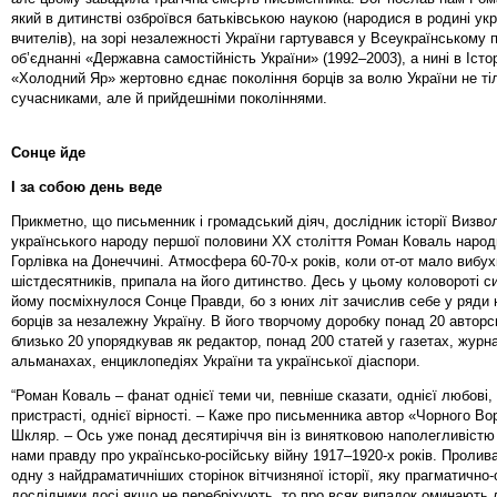
який в дитинстві озброївся батьківською наукою (народися в родині ук
вчителів), на зорі незалежності України гартувався у Всеукраїнському 
об’єднанні «Державна самостійність України» (1992–2003), а нині в Іст
«Холодний Яр» жертовно єднає покоління борців за волю України не тіл
сучасниками, але й прийдешніми поколіннями.
Сонце йде
І за собою день веде
Прикметно, що письменник і громадський діяч, дослідник історії Визво
українського народу першої половини ХХ століття Роман Коваль народ
Горлівка на Донеччині. Атмосфера 60-70-х років, коли от-от мало вибу
шістдесятників, припала на його дитинство. Десь у цьому коловороті 
йому посміхнулося Сонце Правди, бо з юних літ зачислив себе у ряди
борців за незалежну Україну. В його творчому доробку понад 20 авторсь
близько 20 упорядкував як редактор, понад 200 статей у газетах, журн
альманахах, енциклопедіях України та української діаспори.
“Роман Коваль – фанат однієї теми чи, певніше сказати, однієї любові, 
пристрасті, однієї вірності. – Каже про письменника автор «Чорного В
Шкляр. – Ось уже понад десятиріччя він із винятковою наполегливіст
нами правду про українсько-російську війну 1917–1920-х років. Пролива
одну з найдраматичніших сторінок вітчизняної історії, яку прагматично-
дослідники досі якщо не перебріхують, то про всяк випадок оминають