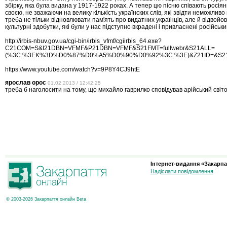
збірку, яка була видана у 1917-1922 роках. А тепер цю пісню співають росіяни
своєю, не зважаючи на велику кількість українских слів, які звідти неможливо
треба не тільки відновлювати пам'ять про видатних українців, але й відвойов
культурні здобутки, які були у нас підступно вкрадені і привласнені російсь
http://irbis-nbuv.gov.ua/cgi-bin/irbis_vfmf/cgiirbis_64.exe?
C21COM=S&I21DBN=VFMF&P21DBN=VFMF&S21FMT=fullwebr&S21ALL=
(%3C.%3EK%3D%D0%87%D0%A5%D0%90%D0%92%3C.%3E)&Z21ID=&S21
https://www.youtube.com/watch?v=9P8Y4CJ9htE
ярослав орос
01.02.2013 / 12:42:25
треба б наголосити на тому, що михайло гаврилко сповідував арійський світог
Інтернет-видання «Закарпа
Надіслати повідомлення
© 2003-2026 Закарпаття онлайн Beta