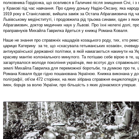
полковника Гордієнка, що оселився в Галичині після знищення Січі, і з
у Кракові під час навчання. Про єдину доньку Надію-Оксану, яка народ
1919 року в Станіславові, вийшла заміж за Остапа Абрагамовича під ч
Львівському медінституті, і продовжила рід трьома синами, один з яки
Абрагамович, доктор медичних наук у Львові. Про їхні нелегкі долі, про
праправнуків Михайла Гаврилка йдеться у книжці Романа Коваля.
Наше не знання про справжніх нащадків козацького роду, тих, хто рем
царицю Катерину за те, що «скасувала гетьманських козаків», очевидн
антиукраїнської державної політики, в якій намагаються накинути на Ук
красиву мантію колоніального минулого. Та потішаю себе вірою в те, щ
загартувалося молоде покоління українців, яке всотує дух справжнього
землі Михайла Гаврилка для переможної боротьби, та думкою про те, 
Романа Коваля буде гідно пошанована Україною. Книжка виконана у до
поліграфії, об’єм 472 сторінки, на яких зібрана справжня енциклопедія 
імен, борців за волю України, про більшість з яких дізнаємося уперш