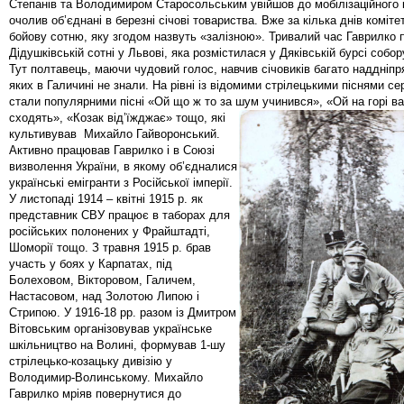
Степанів та Володимиром Старосольським увійшов до мобілізаційного 
очолив об’єднані в березні січові товариства. Вже за кілька днів коміт
бойову сотню, яку згодом назвуть «залізною». Тривалий час Гаврилко 
Дідушківській сотні у Львові, яка розмістилася у Дяківській бурсі собо
Тут полтавець, маючи чудовий голос, навчив січовиків багато наддніпр
яких в Галичині не знали. На рівні із відомими стрілецькими піснями се
стали популярними пісні «Ой що ж то за шум учинився»,
«Ой на горі в
сходять», «Козак від’їжджає» тощо, які
культивував Михайло Гайворонський.
Активно працював Гаврилко і в Союзі
визволення України, в якому об’єдналися
українські емігранти з Російської імперії.
У листопаді 1914 – квітні 1915 р. як
представник СВУ працює в таборах для
російських полонених у Фрайштадті,
Шоморії тощо. З травня 1915 р. брав
участь у боях у Карпатах, під
Болеховом, Вікторовом, Галичем,
Настасовом, над Золотою Липою і
Стрипою. У 1916-18 рр. разом із Дмитром
Вітовським організовував українське
шкільництво на Волині, формував 1-шу
стрілецько-козацьку дивізію у
Володимир-Волинському. Михайло
Гаврилко мріяв повернутися до