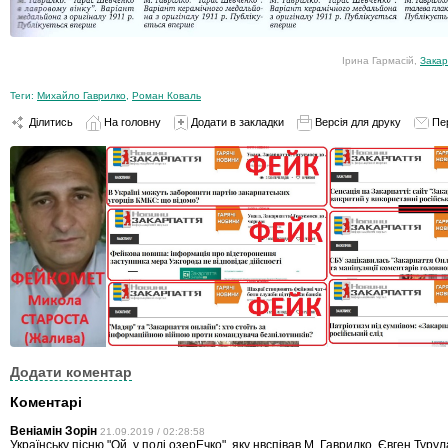
Ірина Гармасій,
Закар
Теги:
Михайло Гаврилко
,
Роман Коваль
Ділитись
На головну
Додати в закладки
Версія для друку
Пе
Додати коментар
Коментарі
Веніамін Зорін
21.09.2019 / 02:28:58
Українську пісню "Ой, у полі озерЕчко", яку нвспівав М. Гаврилко, Євген Туру